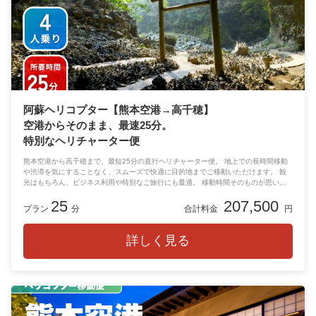
阿蘇ヘリコプター【熊本空港→高千穂】
空港からそのまま、最速25分。
特別なヘリチャーター便
熊本空港から高千穂まで、最短25分の直行ヘリチャーター便。 地上での長時間移動
や渋滞を気にすることなく、スムーズで快適に目的地までご移動いただけます。 観
光はもちろん、ビジネス利用や特別なご旅行にも最適。 移動時間そのものが思い出
になる、贅沢な空の旅をぜひご体験ください。
25
207,500
プラン
分
合計料金
円
詳しく見る