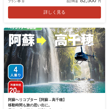
8
82,500
プラン
分
合計料金
円
詳しく見る
阿蘇ヘリコプター【阿蘇→高千穂】
移動時間も旅の思い出に。