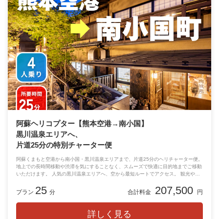
阿蘇ヘリコプター【熊本空港→南小国】
黒川温泉エリアへ、
片道25分の特別チャーター便
阿蘇くまもと空港から南小国・黒川温泉エリアまで、片道25分のヘリチャーター便。
地上での長時間移動や渋滞を気にすることなく、スムーズで快適に目的地までご移動
いただけます。 人気の黒川温泉エリアへ、空から最短ルートでアクセス。 観光や温
泉旅行はもちろん、特別なご滞在をより上質なものにしてくれます。 移動時間その
25
207,500
ものが思い出になる、贅沢な空の旅をぜひご体験ください。
プラン
分
合計料金
円
詳しく見る