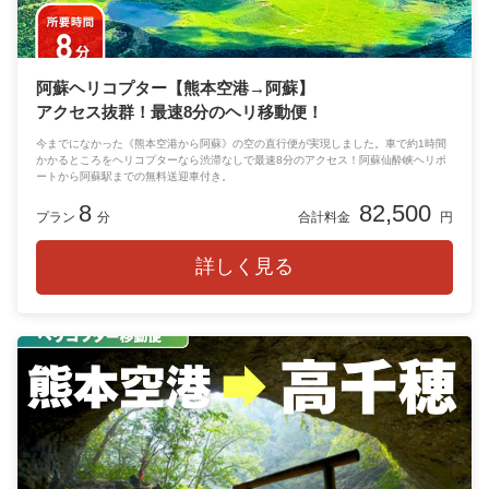
阿蘇ヘリコプター【熊本空港→阿蘇】
アクセス抜群！最速8分のヘリ移動便！
今までになかった《熊本空港から阿蘇》の空の直行便が実現しました。車で約1時間
かかるところをヘリコプターなら渋滞なしで最速8分のアクセス！阿蘇仙酔峡ヘリポ
ートから阿蘇駅までの無料送迎車付き。
8
82,500
プラン
分
合計料金
円
詳しく見る