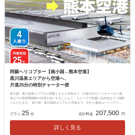
阿蘇ヘリコプター【南小国→熊本空港】
黒川温泉エリアから空港へ、
片道25分の特別チャーター便
南小国・黒川温泉エリアから阿蘇くまもと空港まで、片道25分のヘリチャーター便。
地上での長時間移動や渋滞を気にすることなく、スムーズで快適に目的地までご移動
いただけます。 南小国・黒川温泉エリアから空港まで、空から最短ルートでアクセ
ス。移動時間そのものが思い出になる、贅沢な空の旅をぜひご体験ください。
25
207,500
プラン
分
合計料金
円
詳しく見る