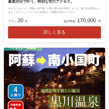
最速20分で叶う、特別な空のアクセス。
今までになかった《阿蘇→高千穂》の空の直行便が実現しました。車で約1時間かか
るところをヘリコプターなら渋滞なしで最速20分のアクセス！
20
170,000
プラン
分
合計料金
円
詳しく見る