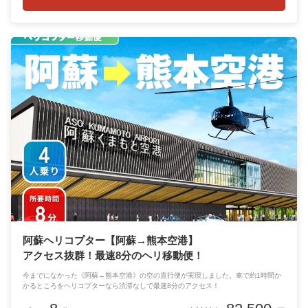
阿蘇ヘリコプター【阿蘇→熊本空港】
アクセス抜群！最速8分のヘリ移動便！
今までになかった《阿蘇→熊本空港》の空の直行便が実現しました。車で約1時間か
かるところをヘリコプターなら渋滞なしで最速8分のアクセス！