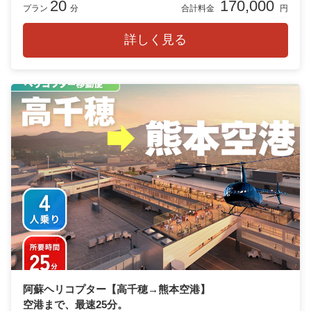
20
170,000
プラン
分
合計料金
円
詳しく見る
阿蘇ヘリコプター【高千穂→熊本空港】
空港まで、最速25分。