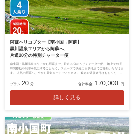
阿蘇ヘリコプター【南小国→阿蘇】
黒川温泉エリアから阿蘇へ、
片道20分の特別チャーター便
南小国・黒川温泉エリアから阿蘇まで、片道20分のヘリチャーター便。 地上での長
時間移動や渋滞を気にすることなく、スムーズで快適に目的地までご移動いただけま
す。 人気の阿蘇へ、空から最短ルートでアクセス。 観光や温泉旅行はもちろん、特
別なご滞在をより上質なものにしてくれます。 移動時間そのものが思い出になる、
20
170,000
贅沢な空の旅をぜひご体験ください。
プラン
分
合計料金
円
詳しく見る