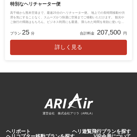
特別なヘリチャーター便
高千穂から熊本空港まで、最速25分のヘリチャーター便。 地上での長時間移動や渋
滞を気にすることなく、スムーズかつ快適に空港までご移動いただけます。 観光や
ご旅行の帰路はもちろん、ビジネス利用にも最適。 限られた時間を有効に使いなが
ら、移動そのものを特別な空の旅としてお楽しみいただけます。 高千穂から熊本空
25
207,500
港へ、贅沢でスマートなアクセスをご体験ください。
プラン
分
合計料金
円
詳しく見る
運営会社 株式会社アリラ（ARILA）
ヘリポート
ヘリ遊覧飛行プランを探す
ヘリコプター移動プランを探す
VIP会員について