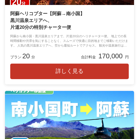
阿蘇ヘリコプター【阿蘇→南小国】
黒川温泉エリアへ、
片道20分の特別チャーター便
阿蘇から南小国・黒川温泉エリアまで、片道20分のヘリチャーター便。 地上での長
時間移動や渋滞を気にすることなく、スムーズで快適に目的地までご移動いただけま
す。 人気の黒川温泉エリアへ、空から最短ルートでアクセス。 観光や温泉旅行はも
ちろん、特別なご滞在をより上質なものにしてくれます。 移動時間そのものが思い
20
170,000
出になる、贅沢な空の旅をぜひご体験ください。
プラン
分
合計料金
円
詳しく見る