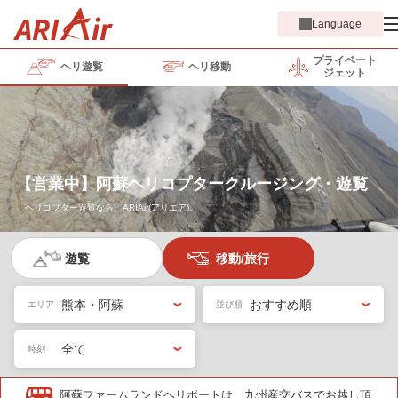
Language
プライベート
ヘリ遊覧
ヘリ移動
ジェット
【営業中】阿蘇ヘリコプタークルージング・遊覧
ヘリコプター遊覧なら、ARIAir(アリエア)。
遊覧
移動/旅行
阿蘇ファームランドヘリポートは、九州産交バスでお越し頂