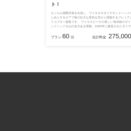
ト！
ホノルル国際空港を出発し、ワイキキやダイヤモンドヘッド
じめとするオアフ島の壮大な景色を空から堪能するプレミア
リコプター遊覧です。 ワイキキビーチの美しい海岸線やダイ
ンドヘッド火山の迫力ある景観、1899年に建造されたダイ
ドヘッド灯台を上空からご覧いただけます。 ホノルルの街並
60
275,00
ダウンタウンを巡りながら、ハワイならではの自然と都市の
プラン
分
合計料金
を存分に体感できる贅沢なフライトです。 また、追加料金な
ドアを外して飛行する「ドアオフ」オプションもお選びいた
ます。