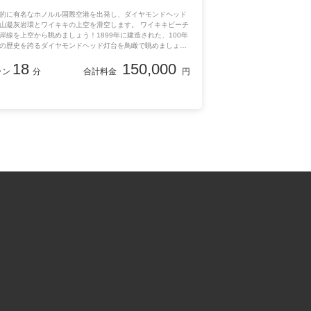
的に有名なホノルル国際空港を出発し、ダイヤモンドヘッド
山凝灰岩環とワイキキの上空を滑空します。 ワイキキビーチ
岸線を上空から眺めましょう！1899年に建造された、100年
の歴史を誇るダイヤモンドヘッド灯台を鳥瞰で眺めましょ
 ホノルルの街とダウンタウンの上空を戻ります。街の雰囲気
18
150,000
体になりましょう。 そして、ワイキキ上空のヘリコプター飛
ラン
分
合計料金
円
簡単には売れないかのように、このツアーでは追加料金なし
アを取り外した状態で飛行するオプションも提供されていま