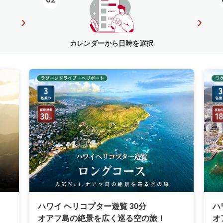
02
›
›
カレンダーから日時を選択
ハワイ ヘリコプター遊覧 30分
ハ
オアフ島の絶景を広く巡る空の旅！
オ