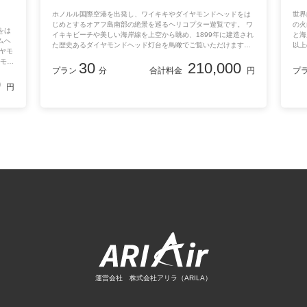
ホノルル国際空港を出発し、ワイキキやダイヤモンドヘッドをは
世界
じめとするオアフ島南部の絶景を巡るヘリコプター遊覧です。 ワ
の火
をは
イキキビーチや美しい海岸線を上空から眺め、1899年に建造され
と海
ムヘ
た歴史あるダイヤモンドヘッド灯台を鳥瞰でご覧いただけます。
以上
ヤモ
さらにホノルルの街並みやダウンタウンの上空を巡り、オアフ島
う。
ヤモン
30
210,000
の自然と都市の魅力をバランスよく楽しめるフライトコースで
と一
プラン
分
合計料金
円
プ
みや
す。 追加料金なしでドアを外した「ドアオフ」オプションもご利
行が
0
魅力
円
用いただけます。
でド
しで
す。
だけ
運営会社 株式会社アリラ（ARILA）