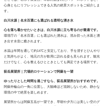
心身ともにリフレッシュできる人気の絶景スポットをご紹介しま
す。
白川水源｜名水百選にも選ばれる透明な湧き水
心を落ち着かせたいときは、白川水源に立ち寄るのが最適です。
環境庁の「名水百選」にも選ばれた湧水は、澄み切った水面と湧
き出す水音に癒されます。
水温は年間を通して約14℃と安定しており、手を浸すとひんやり
と気持ちがよく、地元の方が飲用に訪れる姿も見られます。観光
だけでなく、心を整えるひとときとしても満足できる場所です。
荻岳展望所｜穴場的ロケーションで阿蘇を一望
ゆったりとした時間を過ごすなら、荻岳展望所がおすすめです。
阿蘇外輪山の一角に位置し、大観峰ほど混雑しないため、静かな
環境の中で絶景を楽しめます。
展望所からは阿蘇五岳が一望でき、早朝や夕方には美しい空のグ