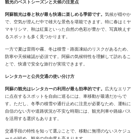
観光のベストシーズンと天候の注意点
阿蘇観光は春と秋が最も快適に楽しめる季節です。
気候が穏やか
で、空気が澄んだ中で雄大な景色を堪能できます。特に春はミヤ
マキリシマ、秋は紅葉といった自然の色彩が豊かで、写真映えす
るスポットも多く見つかります。
一方で夏は雷雨や霧、冬は積雪・路面凍結のリスクがあるため、
防寒や天候確認が必須です。阿蘇の気候特性を理解して訪れるこ
とで、快適で安全な旅行が実現できます。
レンタカーと公共交通の使い分け方
阿蘇の観光はレンタカーの利用が最も効率的です。
広大なエリア
に点在するスポットを自由に巡るには、車移動が最適だからで
す。ただし、冬季の積雪や通行止めに注意が必要なため、運転に
自信のない方や道路状況が不安な時期には、観光列車や路線バス
を活用する選択もあります。
交通手段の特性を知って選ぶことで、移動に無理のないスケジュ
ールが組め、観光の自由度も高まります。