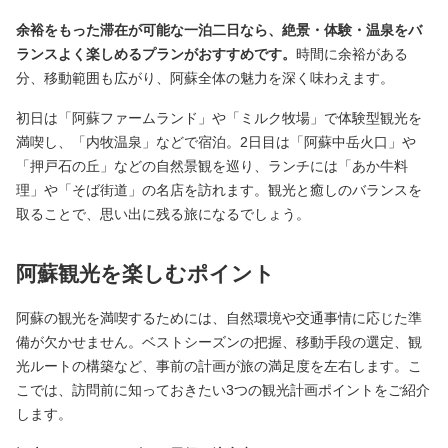
余裕をもった滞在が可能な一泊二日なら、絶景・体験・温泉をバ
ランスよく楽しめるプランがおすすめです。
時間に余裕がある
分、移動範囲も広がり、阿蘇全体の魅力を深く味わえます。
初日は「阿蘇ファームランド」や「ミルク牧場」で体験型観光を
満喫し、「内牧温泉」などで宿泊。2日目は「阿蘇中岳火口」や
「押戸石の丘」などの自然景観を巡り、ランチには「あか牛料
理」や「そば街道」の名店を訪れます。観光と癒しのバランスを
取ることで、思い出に残る旅になるでしょう。
阿蘇観光を楽しむポイント
阿蘇の観光を満喫するためには、自然環境や交通事情に応じた準
備が欠かせません。ベストシーズンの把握、移動手段の選定、観
光ルートの構築など、事前の計画が旅の満足度を左右します。こ
こでは、訪問前に知っておきたい3つの観光計画ポイントをご紹介
します。