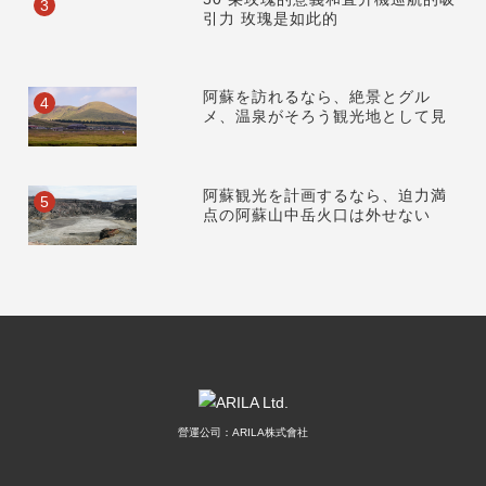
3
引力 玫瑰是如此的
阿蘇を訪れるなら、絶景とグル
4
メ、温泉がそろう観光地として見
阿蘇観光を計画するなら、迫力満
5
点の阿蘇山中岳火口は外せない
營運公司：ARILA株式會社