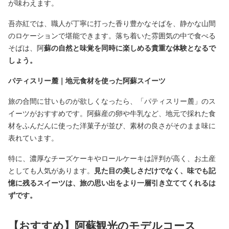
が味わえます。
吾亦紅では、職人が丁寧に打った香り豊かなそばを、静かな山間
のロケーションで堪能できます。落ち着いた雰囲気の中で食べる
そばは、阿
蘇の自然と味覚を同時に楽しめる貴重な体験となるで
しょう。
パティスリー麓｜地元食材を使った阿蘇スイーツ
旅の合間に甘いものが欲しくなったら、「パティスリー麓」のス
イーツがおすすめです。阿蘇産の卵や牛乳など、地元で採れた食
材をふんだんに使った洋菓子が並び、素材の良さがそのまま味に
表れています。
特に、濃厚なチーズケーキやロールケーキは評判が高く、お土産
としても人気があります。
見た目の美しさだけでなく、味でも記
憶に残るスイーツは、旅の思い出をより一層引き立ててくれるは
ずです。
【おすすめ】阿蘇観光のモデルコース