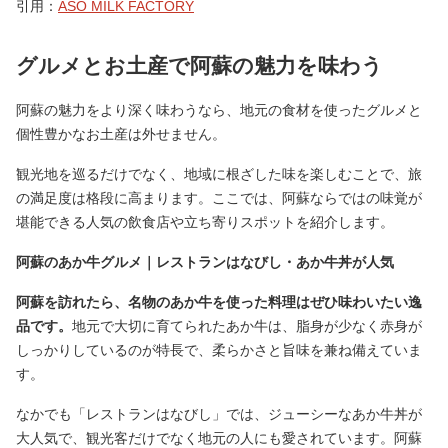
引用：
ASO MILK FACTORY
グルメとお土産で阿蘇の魅力を味わう
阿蘇の魅力をより深く味わうなら、地元の食材を使ったグルメと
個性豊かなお土産は外せません。
観光地を巡るだけでなく、地域に根ざした味を楽しむことで、旅
の満足度は格段に高まります。ここでは、阿蘇ならではの味覚が
堪能できる人気の飲食店や立ち寄りスポットを紹介します。
阿蘇のあか牛グルメ｜レストランはなびし・あか牛丼が人気
阿蘇を訪れたら、名物のあか牛を使った料理はぜひ味わいたい逸
品です。
地元で大切に育てられたあか牛は、脂身が少なく赤身が
しっかりしているのが特長で、柔らかさと旨味を兼ね備えていま
す。
なかでも「レストランはなびし」では、ジューシーなあか牛丼が
大人気で、観光客だけでなく地元の人にも愛されています。阿蘇