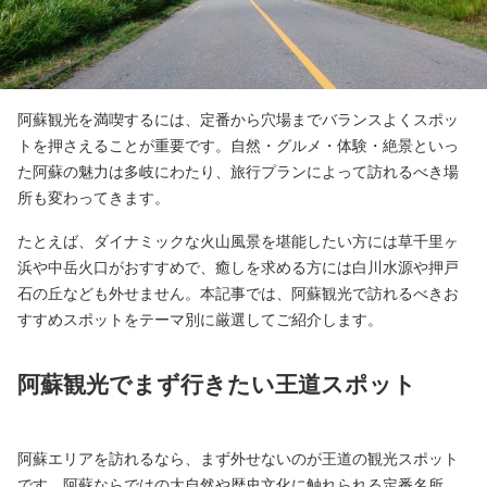
阿蘇観光を満喫するには、定番から穴場までバランスよくスポッ
トを押さえることが重要です。自然・グルメ・体験・絶景といっ
た阿蘇の魅力は多岐にわたり、旅行プランによって訪れるべき場
所も変わってきます。
たとえば、ダイナミックな火山風景を堪能したい方には草千里ヶ
浜や中岳火口がおすすめで、癒しを求める方には白川水源や押戸
石の丘なども外せません。本記事では、阿蘇観光で訪れるべきお
すすめスポットをテーマ別に厳選してご紹介します。
阿蘇観光でまず行きたい王道スポット
阿蘇エリアを訪れるなら、まず外せないのが王道の観光スポット
です。阿蘇ならではの大自然や歴史文化に触れられる定番名所