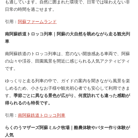
も適しています。自然に囲まれた環境で、日常では味わえない非
日常の時間を過ごせます。
引用：
阿蘇ファームランド
南阿蘇鉄道トロッコ列車｜阿蘇の大自然を眺めながら走る観光列
車
南阿蘇鉄道のトロッコ列車は、窓のない開放感ある車両で、阿蘇
の山々や渓谷、田園風景を間近に感じられる人気アクティビティ
です。
ゆっくりと走る列車の中で、ガイドの案内を聞きながら風景を楽
しめるため、小さなお子様や観光初心者でも安心して利用できま
す。
季節ごとに異なる景色が広がり、何度訪れても違った感動が
得られるのも特長です。
引用：
南阿蘇鉄道トロッコ列車
らくのうマザーズ阿蘇ミルク牧場｜酪農体験やバター作り体験が
人気