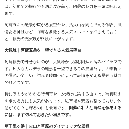
は、初めての旅行でも満足度が高く、阿蘇の魅力を一気に味わえ
ます。
阿蘇五岳の絶景が広がる展望台や、活火山を間近で見る体験、風
情ある神社など、阿蘇を象徴する人気スポットを押さえておく
と、観光の充実度が格段に上がります。
大観峰｜阿蘇五岳を一望できる人気展望台
阿蘇観光で外せないのが、大観峰から望む阿蘇五岳のパノラマで
す。広大なカルデラの地形を一望できるこの展望台は、四季折々
の景色が楽しめ、訪れる時間帯によって表情を変える景色も魅力
のひとつです。
特に朝もやがかかる時間帯や、夕焼けに染まる山々は、写真映え
を求める方にも人気があります。駐車場や売店も整っており、休
憩がてら立ち寄るのにも最適です。
阿蘇の壮大な自然を体感する
には、まず訪れておきたい場所です。
草千里ヶ浜｜火山と草原のダイナミックな景観