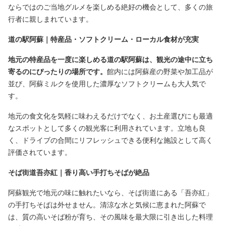
ならではのご当地グルメを楽しめる絶好の機会として、多くの旅
行者に親しまれています。
道の駅阿蘇｜特産品・ソフトクリーム・ローカル食材が充実
地元の特産品を一度に楽しめる道の駅阿蘇は、観光の途中に立ち
寄るのにぴったりの場所です。
館内には阿蘇産の野菜や加工品が
並び、阿蘇ミルクを使用した濃厚なソフトクリームも大人気で
す。
地元の食文化を気軽に味わえるだけでなく、お土産選びにも最適
なスポットとして多くの観光客に利用されています。立地も良
く、ドライブの合間にリフレッシュできる便利な施設として高く
評価されています。
そば街道吾亦紅｜香り高い手打ちそばが絶品
阿蘇観光で地元の味に触れたいなら、そば街道にある「吾亦紅」
の手打ちそばは外せません。清涼な水と気候に恵まれた阿蘇で
は、質の高いそば粉が育ち、その風味を最大限に引き出した料理