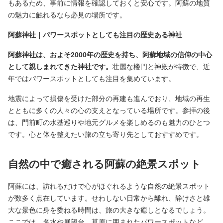
もあるため、事前に情報を確認しておくと安心です。阿蘇の地質
の魅力に触れるなら必見の場所です。
阿蘇神社｜パワースポットとしても注目の歴史ある神社
阿蘇神社は、およそ2000年の歴史を持ち、阿蘇地域の信仰の中心
として親しまれてきた神社です。
壮麗な楼門と神殿が特徴で、近
年ではパワースポットとしても注目を集めています。
地震によって損傷を受けた部分の再建も進んでおり、地域の再生
とともに多くの人々の心の支えとなっている場所です。参拝の後
は、門前町の水基巡りや地元グルメを楽しめるのも魅力のひとつ
です。心と体を整えたい旅の立ち寄り先としておすすめです。
自然の中で癒される阿蘇の絶景スポット
阿蘇には、訪れるだけで心がほぐれるような自然の絶景スポット
が数多く点在しています。せわしない日常から離れ、静けさと雄
大な景色に身を委ねる時間は、旅の大きな癒しとなるでしょう。
ここでは、名水や展望台、草原に囲まれたパワースポットなど、