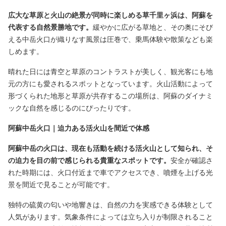
広大な草原と火山の絶景が同時に楽しめる草千里ヶ浜は、阿蘇を
代表する自然景勝地です。
緩やかに広がる草地と、その奥にそび
える中岳火口が織りなす風景は圧巻で、乗馬体験や散策なども楽
しめます。
晴れた日には青空と草原のコントラストが美しく、観光客にも地
元の方にも愛されるスポットとなっています。火山活動によって
形づくられた地形と草原が共存するこの場所は、阿蘇のダイナミ
ックな自然を感じるのにぴったりです。
阿蘇中岳火口｜迫力ある活火山を間近で体感
阿蘇中岳の火口は、現在も活動を続ける活火山として知られ、そ
の迫力を目の前で感じられる貴重なスポットです。
安全が確認さ
れた時期には、火口付近まで車でアクセスでき、噴煙を上げる光
景を間近で見ることが可能です。
独特の硫黄の匂いや地響きは、自然の力を実感できる体験として
人気があります。気象条件によっては立ち入りが制限されること