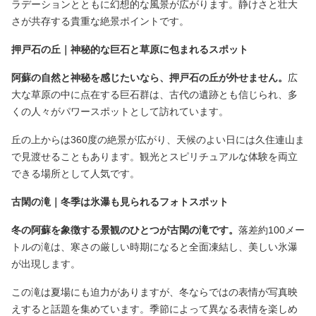
ラデーションとともに幻想的な風景が広がります。静けさと壮大
さが共存する貴重な絶景ポイントです。
押戸石の丘｜神秘的な巨石と草原に包まれるスポット
阿蘇の自然と神秘を感じたいなら、押戸石の丘が外せません。
広
大な草原の中に点在する巨石群は、古代の遺跡とも信じられ、多
くの人々がパワースポットとして訪れています。
丘の上からは360度の絶景が広がり、天候のよい日には久住連山ま
で見渡せることもあります。観光とスピリチュアルな体験を両立
できる場所として人気です。
古閑の滝｜冬季は氷瀑も見られるフォトスポット
冬の阿蘇を象徴する景観のひとつが古閑の滝です。
落差約100メー
トルの滝は、寒さの厳しい時期になると全面凍結し、美しい氷瀑
が出現します。
この滝は夏場にも迫力がありますが、冬ならではの表情が写真映
えすると話題を集めています。季節によって異なる表情を楽しめ