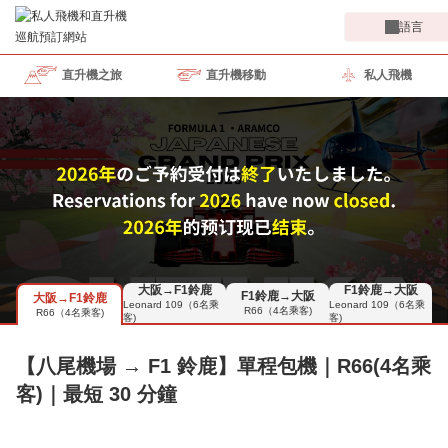
語言
直升機之旅
直升機移動
私人飛機
大阪→F1鈴鹿
F1鈴鹿→大阪
F1鈴鹿→大阪
大阪→F1鈴鹿
Leonard 109（6名乘
Leonard 109（6名乘
R66（4名乘客)
R66（4名乘客)
客)
客)
【八尾機場 → F1 鈴鹿】單程包機｜R66(4名乘
客)｜最短 30 分鐘