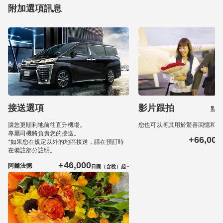
附加選項訊息
接送選項
影片跟拍
點
讓您更順利地前往直升機場。
您也可以將其用於驚喜回憶和婚
專屬司機將負責您的接送。
+66,000
*如果您在規定以外的地區接送，請在預訂時
在備註部分註明。
+46,000
阿爾法德
日圓（含稅）起~