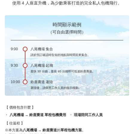
使用 4 人座直升機，為少數乘客打造的完全私人包機飛行。
時間顯示範例
（可自由選擇時間）
9:00
八尾機場 集合
請於預訂確認時告知的地點與時間前來集合。
9:30
八尾機場 起飛
最快 30 分鐘，最長 40 分鐘即可抵達鈴鹿賽道。
10:00
鈴鹿賽道 著陸
著陸後，請依照工作人員的指示移動。
價格包含什麼
八尾機場 → 鈴鹿賽道 單程包機費用
現場陪同工作人員
往返程
※本方案為
八尾機場 → 鈴鹿賽道
的
單程包機方案
。