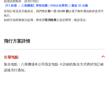
如需回程航班，請另行預訂
【F1 鈴鹿 → 八尾機場】單程包機｜R66(4名乘客)｜最短 30 分鐘
若預計有惡劣天氣狀況，我們將於
前一日 15:00 前
以電子郵件通知航班是否可
執行。
如因天候因素無法起飛，將依照
取消政策
之規定辦理，敬請見諒。
飛行方案詳情
出發地點
集合地點：八尾機場本公司指定地點 ※詳細的集合方式將於預訂確
認後另行通知。