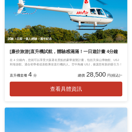
試驗
日期
個人經驗
週年紀念
[廉价旅游]直升機試航，體驗感滿滿！一日遊計畫 4分鐘
在 4 分鐘內，您就可以享受大阪著名景點的豪華遊覽計畫，包括天保山博物館、USJ
和海游館。適合初學者或喜歡乘坐直行機的人。空中鳥瞰 USJ，會讓您有新的吸引力！
4
28,500
直升機套餐
分
總價
円(税込)~
查看具體資訊