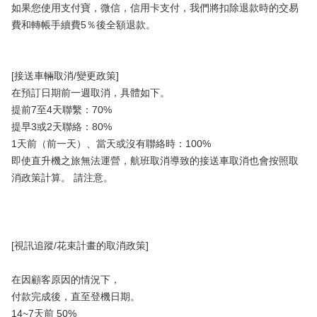
如果您使用支付寶，微信，信用卡支付，我們將扣除退款時的交易
費和轉帳手續費5％後全額退款。
[接送車輛取消/變更政策]
在預訂日期前一週取消，具體如下。
提前7至4天聯繫：70%
提早3或2天聯絡：80%
1天前（前一天）、當天或沒有聯絡時：100%
即使直升機之旅無法運營，航班取消導致的接送車取消也會按照取
消政策計算。 請注意。
[視訊追蹤/花束計畫的取消政策]
在因顧客原因的情況下，
付款完成後，直至登機日期。
14~7天前 50%