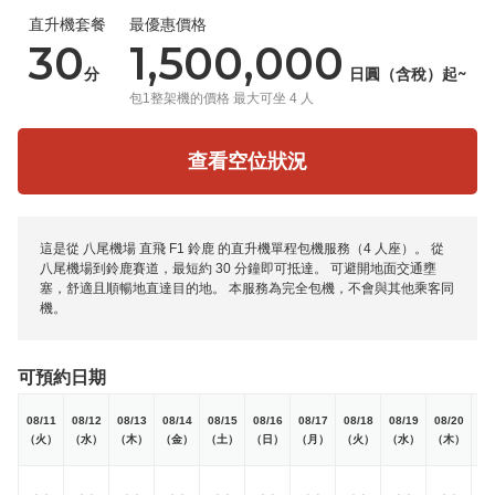
直升機套餐
最優惠價格
30
1,500,000
分
日圓（含稅）起~
包1整架機的價格 最大可坐 4 人
查看空位狀況
這是從 八尾機場 直飛 F1 鈴鹿 的直升機單程包機服務（4 人座）。 從
八尾機場到鈴鹿賽道，最短約 30 分鐘即可抵達。 可避開地面交通壅
塞，舒適且順暢地直達目的地。 本服務為完全包機，不會與其他乘客同
機。
可預約日期
08/11
08/12
08/13
08/14
08/15
08/16
08/17
08/18
08/19
08/20
08
（火）
（水）
（木）
（金）
（土）
（日）
（月）
（火）
（水）
（木）
（