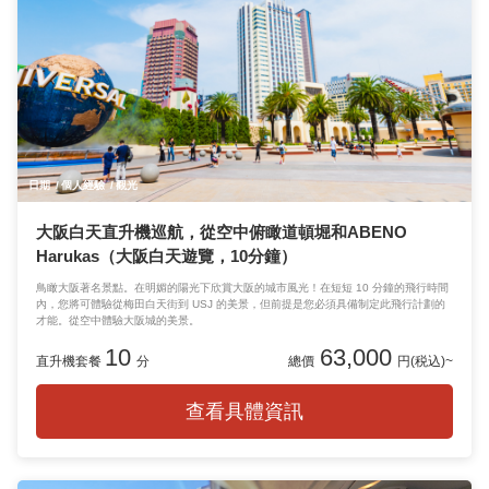
日期
個人經驗
觀光
大阪白天直升機巡航，從空中俯瞰道頓堀和ABENO
Harukas（大阪白天遊覽，10分鐘）
鳥瞰大阪著名景點。在明媚的陽光下欣賞大阪的城市風光！在短短 10 分鐘的飛行時間
內，您將可體驗從梅田白天街到 USJ 的美景，但前提是您必須具備制定此飛行計劃的
才能。從空中體驗大阪城的美景。
10
63,000
直升機套餐
分
總價
円(税込)~
查看具體資訊