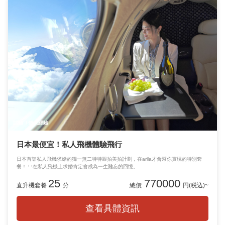
試驗
個人經驗
日本最便宜！私人飛機體驗飛行
日本首架私人飛機求婚的獨一無二特特跟拍美拍計劃，在arila才會幫你實現的特別套
餐！ ! !在私人飛機上求婚肯定會成為一生難忘的回憶。
25
770000
直升機套餐
分
總價
円(税込)~
查看具體資訊