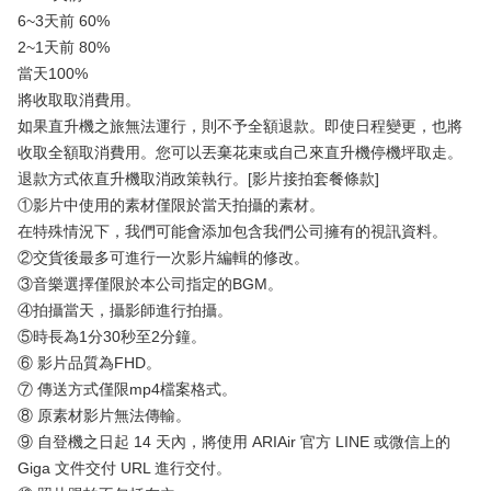
6~3天前 60%
2~1天前 80%
當天100%
將收取取消費用。
如果直升機之旅無法運行，則不予全額退款。即使日程變更，也將
收取全額取消費用。您可以丟棄花束或自己來直升機停機坪取走。
退款方式依直升機取消政策執行。[影片接拍套餐條款]
①影片中使用的素材僅限於當天拍攝的素材。
在特殊情況下，我們可能會添加包含我們公司擁有的視訊資料。
②交貨後最多可進行一次影片編輯的修改。
③音樂選擇僅限於本公司指定的BGM。
④拍攝當天，攝影師進行拍攝。
⑤時長為1分30秒至2分鐘。
⑥ 影片品質為FHD。
⑦ 傳送方式僅限mp4檔案格式。
⑧ 原素材影片無法傳輸。
⑨ 自登機之日起 14 天內，將使用 ARIAir 官方 LINE 或微信上的
Giga 文件交付 URL 進行交付。