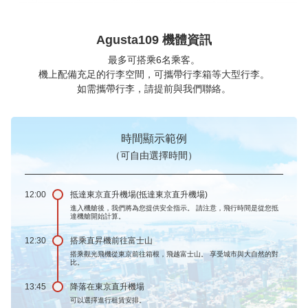
Agusta109 機體資訊
最多可搭乘6名乘客。
機上配備充足的行李空間，可攜帶行李箱等大型行李。
如需攜帶行李，請提前與我們聯絡。
時間顯示範例
（可自由選擇時間）
12:00
抵達東京直升機場(抵達東京直升機場)
進入機艙後，我們將為您提供安全指示。 請注意，飛行時間是從您抵
達機艙開始計算。
12:30
搭乘直昇機前往富士山
搭乘觀光飛機從東京前往箱根，飛越富士山。 享受城市與大自然的對
比。
13:45
降落在東京直升機場
可以選擇進行租賃安排。