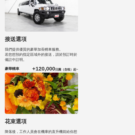
接送選項
我們提供優質的豪華加長轎車服務。
若您想預約指定區域外的接送，請於預訂時於
備註中註明。
+120,000
豪華轎車
日圓（含稅）起~
花束選項
降落後，工作人員會在機庫的直升機前給你想