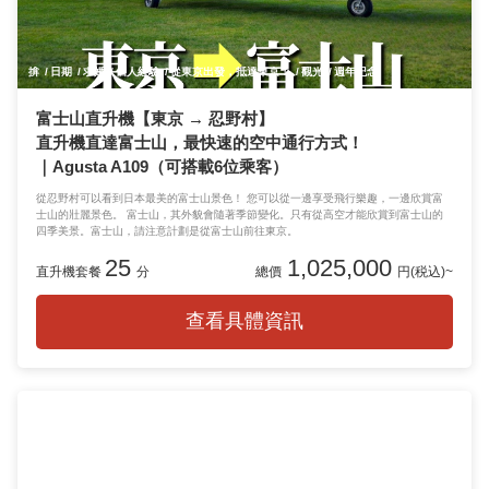
揜
日期
求婚
個人經驗
從東京出發，抵達東京！
觀光
週年紀念
富士山直升機【東京 → 忍野村】
直升機直達富士山，最快速的空中通行方式！
｜Agusta A109（可搭載6位乘客）
從忍野村可以看到日本最美的富士山景色！ 您可以從一邊享受飛行樂趣，一邊欣賞富
士山的壯麗景色。 富士山，其外貌會隨著季節變化。只有從高空才能欣賞到富士山的
四季美景。富士山，請注意計劃是從富士山前往東京。
25
1,025,000
直升機套餐
分
總價
円(税込)~
查看具體資訊