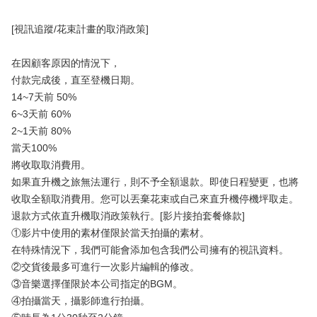
[視訊追蹤/花束計畫的取消政策]
在因顧客原因的情況下，
付款完成後，直至登機日期。
14~7天前 50%
6~3天前 60%
2~1天前 80%
當天100%
將收取取消費用。
如果直升機之旅無法運行，則不予全額退款。即使日程變更，也將
收取全額取消費用。您可以丟棄花束或自己來直升機停機坪取走。
退款方式依直升機取消政策執行。[影片接拍套餐條款]
①影片中使用的素材僅限於當天拍攝的素材。
在特殊情況下，我們可能會添加包含我們公司擁有的視訊資料。
②交貨後最多可進行一次影片編輯的修改。
③音樂選擇僅限於本公司指定的BGM。
④拍攝當天，攝影師進行拍攝。