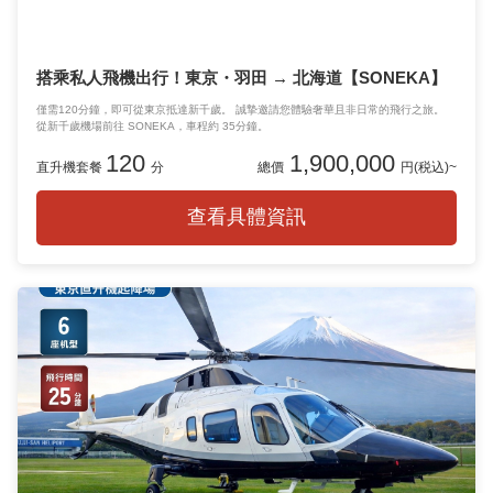
從東京出發，抵達東京！
搭乘私人飛機出行！東京・羽田 → 北海道【SONEKA】
僅需120分鐘，即可從東京抵達新千歲。 誠摯邀請您體驗奢華且非日常的飛行之旅。
從新千歲機場前往 SONEKA，車程約 35分鐘。
120
1,900,000
直升機套餐
分
總價
円(税込)~
查看具體資訊