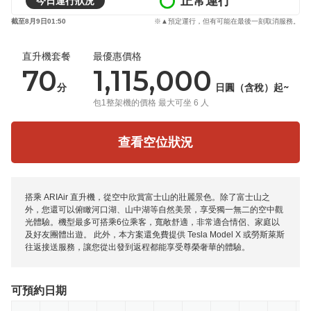
正常運行
今日運行狀況
截至8月9日01:50
※▲預定運行，但有可能在最後一刻取消服務。
直升機套餐
最優惠價格
70
1,115,000
分
日圓（含稅）起~
包1整架機的價格 最大可坐 6 人
查看空位狀況
搭乘 ARIAir 直升機，從空中欣賞富士山的壯麗景色。除了富士山之
外，您還可以俯瞰河口湖、山中湖等自然美景，享受獨一無二的空中觀
光體驗。機型最多可搭乘6位乘客，寬敞舒適，非常適合情侶、家庭以
及好友團體出遊。 此外，本方案還免費提供 Tesla Model X 或勞斯萊斯
往返接送服務，讓您從出發到返程都能享受尊榮奢華的體驗。
可預約日期