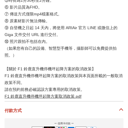
⑤時長為1分30秒至2分鐘。
⑥ 影片品質為FHD。
⑦ 傳送方式僅限mp4檔案格式。
⑧ 原素材影片無法傳輸。
⑨ 自登機之日起 14 天內，將使用 ARIAir 官方 LINE 或微信上的
Giga 文件交付 URL 進行交付。
⑩ 照片跟拍不包括在內。
（如果您有自己的設備、智慧型手機等，攝影師可以免費提供拍
照。）
【關於 F1 鈴鹿直升機停機坪起降方案的取消政策】
F1 鈴鹿直升機停機坪起降方案的取消政策與本頁面所載的一般取消
政策不同。
請在預約前務必確認該方案專用的取消政策。
F1 鈴鹿直升機停機坪起降方案取消政策.pdf
付款方式
信用卡付款