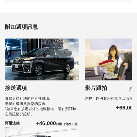
附加選項訊息
接送選項
影片跟拍
點
讓您更順利地前往直升機場。
您也可以將其用於驚喜回憶和婚
專屬司機將負責您的接送。
+66,000
*如果您在規定以外的地區接送，請在預訂時
在備註部分註明。
+46,000
阿爾法德
日圓（含稅）起~