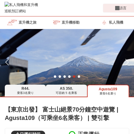
語言
直升機之旅
直升機移動
私人飛機
R44.
AS 350.
Agusta109
乗客3名乗り
可容納 5 名乘客
乗客6名乗り
【東京出發】 富士山絕景70分鐘空中遊覽 |
Agusta109（可乘坐6名乘客） | 雙引擎