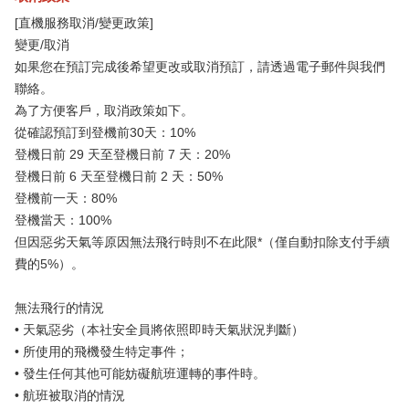
[直機服務取消/變更政策]
變更/取消
如果您在預訂完成後希望更改或取消預訂，請透過電子郵件與我們
聯絡。
為了方便客戶，取消政策如下。
從確認預訂到登機前30天：10%
登機日前 29 天至登機日前 7 天：20%
登機日前 6 天至登機日前 2 天：50%
登機前一天：80%
登機當天：100%
但因惡劣天氣等原因無法飛行時則不在此限*（僅自動扣除支付手續
費的5%）。
無法飛行的情況
• 天氣惡劣（本社安全員將依照即時天氣狀況判斷）
• 所使用的飛機發生特定事件；
• 發生任何其他可能妨礙航班運轉的事件時。
• 航班被取消的情況