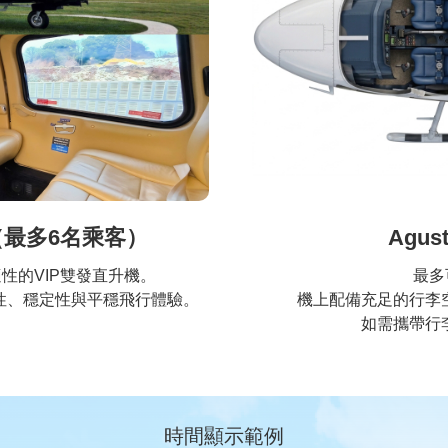
109（最多6名乘客）
Agus
性的VIP雙發直升機。
最多
性、穩定性與平穩飛行體驗。
機上配備充足的行李
如需攜帶行
時間顯示範例