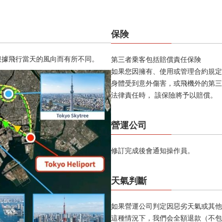
保険
根據飛行當天的風向而有所不同。
第三者乗客包括賠償責任保険
如果您因擁有、使用或管理合約規定
身體受到意外傷害，或飛機外的第三
法律責任時， 該保險將予以賠償。
營運公司
修訂完成後會通知操作員。
天氣判斷
如果營運公司判定因惡劣天氣或其他
這種情況下，我們会全額退款（不包