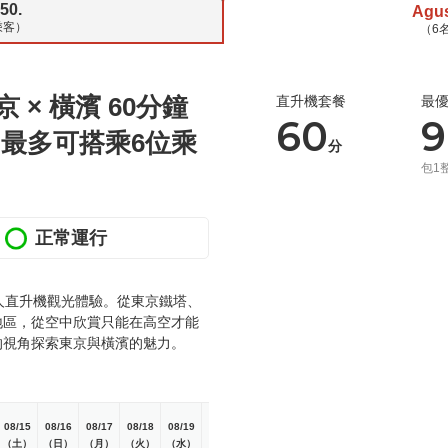
50.
Agu
乘客）
（6
× 橫濱 60分鐘
直升機套餐
最
60
9
9（最多可搭乘6位乘
分
包1
正常運行
人直升機觀光體驗。從東京鐵塔、
地區，從空中欣賞只能在高空才能
的視角探索東京與橫濱的魅力。
08/15
08/16
08/17
08/18
08/19
08/20
08/21
（土）
（日）
（月）
（火）
（水）
（木）
（金）