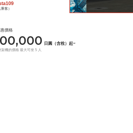
sta109
名乘客）
優惠價格
00,000
日圓（含稅）起~
整架機的價格 最大可坐 5 人