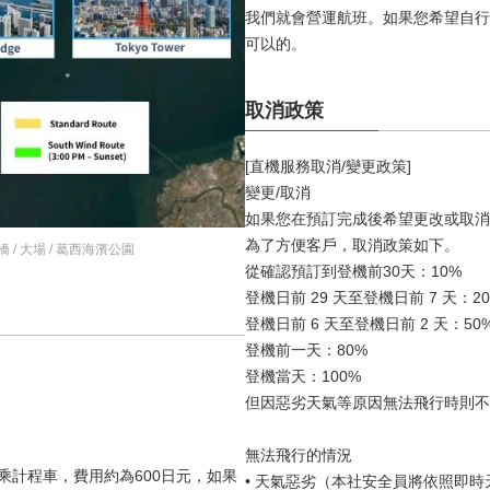
我們就會營運航班。如果您希望自行
可以的。
取消政策
[直機服務取消/變更政策]
變更/取消
如果您在預訂完成後希望更改或取消
為了方便客戶，取消政策如下。
橋 / 大場 / 葛西海濱公園
從確認預訂到登機前30天：10%
登機日前 29 天至登機日前 7 天：2
登機日前 6 天至登機日前 2 天：50
登機前一天：80%
登機當天：100%
但因惡劣天氣等原因無法飛行時則不
無法飛行的情況
乘計程車，費用約為600日元，如果
• 天氣惡劣（本社安全員將依照即