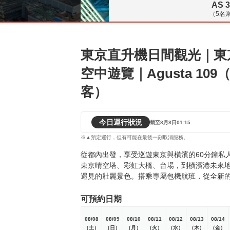
AS 3
（5名
東京直升機日間觀光｜東京 
空中遊覽｜Agusta 10
客）
今日運行狀況
截至8月8日01:15
※▲預定運行，但有可能在最後一刻取消服務。
從都內出發，享受巡遊東京與橫濱的60分鐘私
東京晴空塔、彩虹大橋、台場，到橫濱港未來
遇見的壯麗景色。搭乘專屬包機航班，從全新
可預約日期
08/08
08/09
08/10
08/11
08/12
08/13
08/14
（土）
（日）
（月）
（火）
（水）
（木）
（金）