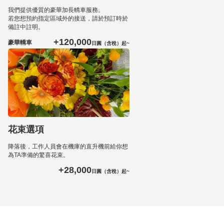
我們提供優質的豪華加長轎車服務。
若您想預約指定區域外的接送，請於預訂時於
備註中註明。
+120,000
豪華轎車
日圓（含稅）起~
花束選項
降落後，工作人員會在機庫的直升機前給你想
為TA準備的驚喜花束。
+28,000
日圓（含稅）起~