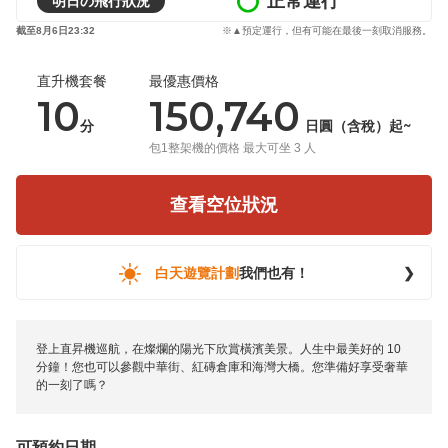
正常運行
明日の飛行狀況
截至8月6日23:32
※▲預定運行，但有可能在最後一刻取消服務。
直升機套餐
最優惠價格
10
150,740
分
日圓（含稅）起~
包1整架機的價格 最大可坐 3 人
查看空位狀況
白天遊覽計劃
我們也有！
❯
登上直昇機巡航，在燦爛的陽光下欣賞橫濱美景。人生中最美好的 10
分鐘！您也可以參觀中華街、紅磚倉庫和海灣大橋。您準備好享受奢華
的一刻了嗎？
可預約日期