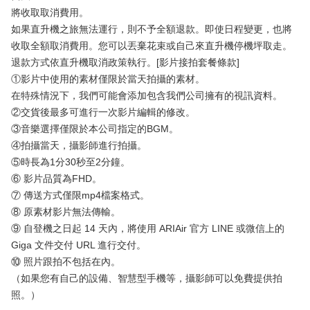
將收取取消費用。
如果直升機之旅無法運行，則不予全額退款。即使日程變更，也將
收取全額取消費用。您可以丟棄花束或自己來直升機停機坪取走。
退款方式依直升機取消政策執行。[影片接拍套餐條款]
①影片中使用的素材僅限於當天拍攝的素材。
在特殊情況下，我們可能會添加包含我們公司擁有的視訊資料。
②交貨後最多可進行一次影片編輯的修改。
③音樂選擇僅限於本公司指定的BGM。
④拍攝當天，攝影師進行拍攝。
⑤時長為1分30秒至2分鐘。
⑥ 影片品質為FHD。
⑦ 傳送方式僅限mp4檔案格式。
⑧ 原素材影片無法傳輸。
⑨ 自登機之日起 14 天內，將使用 ARIAir 官方 LINE 或微信上的
Giga 文件交付 URL 進行交付。
⑩ 照片跟拍不包括在內。
（如果您有自己的設備、智慧型手機等，攝影師可以免費提供拍
照。）