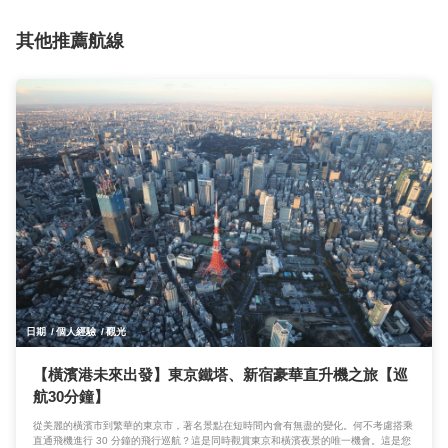
其他推薦航線
日期
個人經驗
觀光
【橫濱港未來出發】東京鐵塔、新宿豪華直升機之旅【巡
航30分鐘】
從美麗的橫濱市到繁華的東京市，著名景點在短時間內會有無盡的變化。何不考慮搭乘
直通飛機進行 30 分鐘的飛行巡航？這是同時觀賞東京和橫濱夜景的唯一機會。這是您