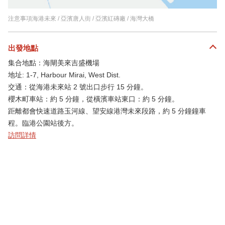
注意事項海港未來 / 亞濱唐人街 / 亞濱紅磚廠 / 海灣大橋
出發地點
集合地點：海閘美來吉盛機場
地址: 1-7, Harbour Mirai, West Dist.
交通：從海港未來站 2 號出口步行 15 分鐘。
櫻木町車站：約 5 分鐘，從橫濱車站東口：約 5 分鐘。
距離都會快速道路玉河線、望安線港灣未來段路，約 5 分鐘鐘車
程。臨港公園站後方。
訪問詳情