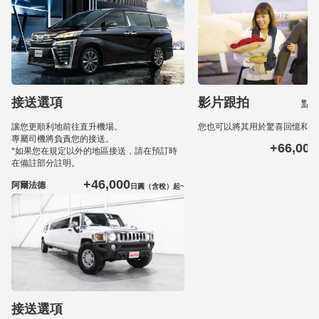
接送選項
影片跟拍
點
讓您更順利地前往直升機場。
您也可以將其用於驚喜回憶和婚
專屬司機將負責您的接送。
+66,000
*如果您在規定以外的地區接送，請在預訂時
在備註部分註明。
+46,000
阿爾法德
日圓（含稅）起~
接送選項