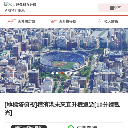
語言
直升機之旅
直升機移動
私人飛機
[地標塔俯視]橫濱港未來直升機巡遊[10分鐘觀
光]