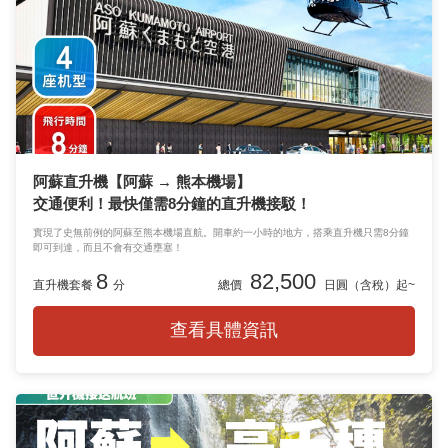
阿蘇直升機【阿蘇 → 熊本機場】
交通便利！最快僅需8分鐘的直升機接駁！
實現了史無前例的阿蘇至熊本機場直航。開車約一小時的地方，搭乘直升機只需8分鐘
即可到達，而且不會有交通壅塞！
8
82,500
直升機套餐
分
總價
日圓（含稅）起~
查看具體資訊