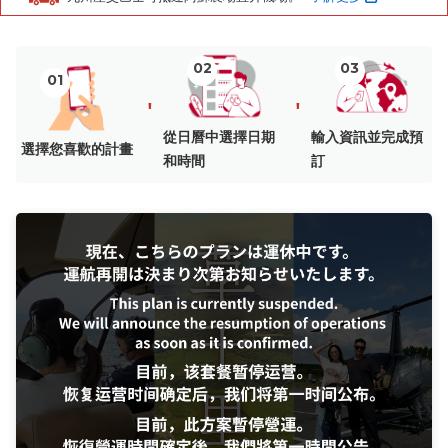
02
03
01
'
'
從日曆中選擇日期
輸入資訊並完成預
選擇您喜歡的計畫
和時間
訂