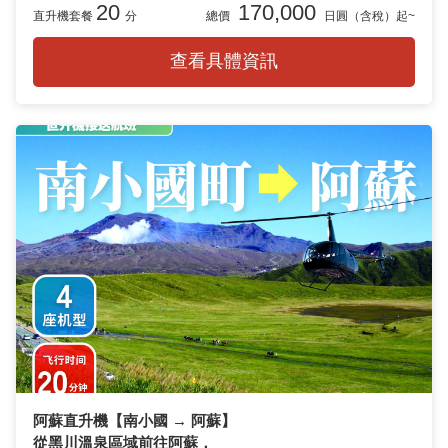
20
170,000
直升機套餐
分
總價
日圓（含稅）起~
查看具體資訊
阿蘇直升機【南小國 → 阿蘇】
從黑川溫泉區域前往阿蘇，