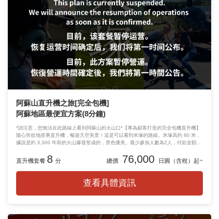
阿蘇山直升機之旅[完全包機]
阿蘇地區最便宜方案(8分鐘)
*請注意，您無法在此路線上看到阿蘇山的火山口*【專為顧客打造的完全包機直升機】
隨心所欲地搭乘直升機，暢遊天空美景！這是可以看到米塚的路線。米塚高約 80 米，
據說是約 3,300 年前的火山爆發形成的，景色優美。最少參加人數為2人，付款金額為
2人。如果有3人，請選擇額外1人，如果有4人，請選擇額外2人。 （直升機停機坪設
8
76,000
有廁所、休息區、餐廳、紀念品商店。）
直升機套餐
分
總價
日圓（含稅）起~
查看具體資訊