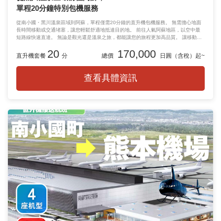
單程20分鐘特別包機服務
從南小國・黑川溫泉區域到阿蘇，單程僅需20分鐘的直升機包機服務。 無需擔心地面
長時間移動或交通堵塞，讓您輕鬆舒適地抵達目的地。 前往人氣阿蘇地區，以空中最
短路線快速直達。 無論是觀光還是溫泉之旅，都能讓您的旅程更加高品質。 讓移動時
間本身也成為一段值得紀念的奢華空中之旅。
20
170,000
直升機套餐
分
總價
日圓（含稅）起~
查看具體資訊