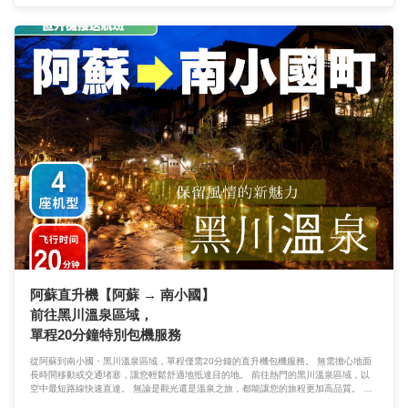
阿蘇直升機【阿蘇 → 南小國】
前往黑川溫泉區域，
單程20分鐘特別包機服務
從阿蘇到南小國・黑川溫泉區域，單程僅需20分鐘的直升機包機服務。 無需擔心地面
長時間移動或交通堵塞，讓您輕鬆舒適地抵達目的地。 前往熱門的黑川溫泉區域，以
空中最短路線快速直達。 無論是觀光還是溫泉之旅，都能讓您的旅程更加高品質。 讓
移動時間本身也成為一段值得紀念的奢華空中之旅。