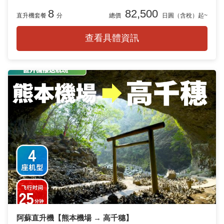
8
82,500
直升機套餐
分
總價
日圓（含稅）起~
查看具體資訊
阿蘇直升機【熊本機場 → 高千穗】