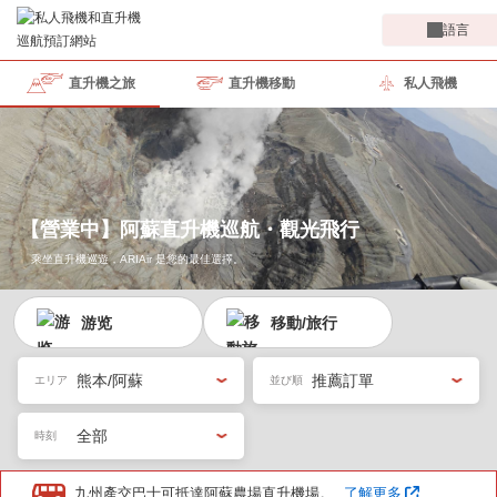
語言
直升機之旅
直升機移動
私人飛機
【營業中】阿蘇直升機巡航・觀光飛行
乘坐直升機巡遊，ARIAir 是您的最佳選擇。
游览
移動/旅行
九州產交巴士可抵達阿蘇農場直升機場。
了解更多