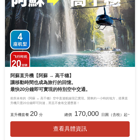
阿蘇直升機【阿蘇 → 高千穗】
讓移動時間也成為旅行的回憶。
最快20分鐘即可實現的特別空中交通。
前所未有的《阿蘇 → 高千穗》空中直達航線現已實現。開車約一小時的地方，搭乘直
升機只需20分鐘即可到達，而且不會有交通壅塞！
20
170,000
直升機套餐
分
總價
日圓（含稅）起~
查看具體資訊