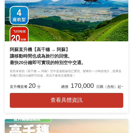
阿蘇直升機【高千穗 → 阿蘇】
讓移動時間也成為旅行的回憶。
最快20分鐘即可實現的特別空中交通。
前所未有的《高千穗 → 阿蘇》空中直達航線現已實現。開車約一小時的地方，搭乘直
升機只需20分鐘即可到達，而且不會有交通壅塞！
20
170,000
直升機套餐
分
總價
日圓（含稅）起~
查看具體資訊