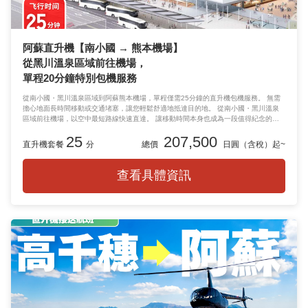
阿蘇直升機【南小國 → 熊本機場】
從黑川溫泉區域前往機場，
單程20分鐘特別包機服務
從南小國・黑川溫泉區域到阿蘇熊本機場，單程僅需25分鐘的直升機包機服務。 無需
擔心地面長時間移動或交通堵塞，讓您輕鬆舒適地抵達目的地。 從南小國・黑川溫泉
區域前往機場，以空中最短路線快速直達。 讓移動時間本身也成為一段值得紀念的奢
華空中之旅。
25
207,500
直升機套餐
分
總價
日圓（含稅）起~
查看具體資訊