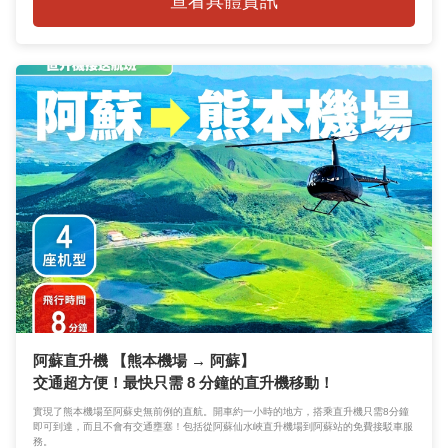
查看具體資訊
阿蘇直升機 【熊本機場 → 阿蘇】
交通超方便！最快只需 8 分鐘的直升機移動！
實現了熊本機場至阿蘇史無前例的直航。開車約一小時的地方，搭乘直升機只需8分鐘
即可到達，而且不會有交通壅塞！包括從阿蘇仙水峽直升機場到阿蘇站的免費接駁車服
務。