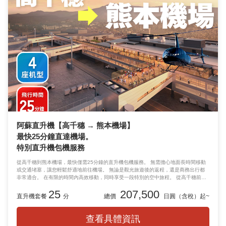
阿蘇直升機【高千穗 → 熊本機場】
最快25分鐘直達機場。
特別直升機包機服務
從高千穗到熊本機場，最快僅需25分鐘的直升機包機服務。 無需擔心地面長時間移動
或交通堵塞，讓您輕鬆舒適地前往機場。 無論是觀光旅遊後的返程，還是商務出行都
非常適合。 在有限的時間內高效移動，同時享受一段特別的空中旅程。 從高千穗前往
熊本機場，體驗奢華又高效的空中出行。
25
207,500
直升機套餐
分
總價
日圓（含稅）起~
查看具體資訊