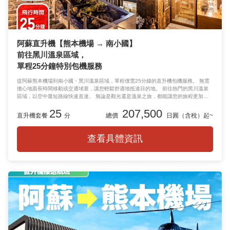
阿蘇直升機【熊本機場 → 南小國】
前往黑川溫泉區域，
單程25分鐘特別包機服務
從阿蘇熊本機場到南小國・黑川溫泉區域，單程僅需25分鐘的直升機包機服務。 無需
擔心地面長時間移動或交通堵塞，讓您輕鬆舒適地抵達目的地。 前往熱門的黑川溫泉
區域，以空中最短路線快速直達。 無論是觀光還是溫泉之旅，都能讓您的旅程更加高
品質。 讓移動時間本身也成為一段值得紀念的奢華空中之旅。
25
207,500
直升機套餐
分
總價
日圓（含稅）起~
查看具體資訊