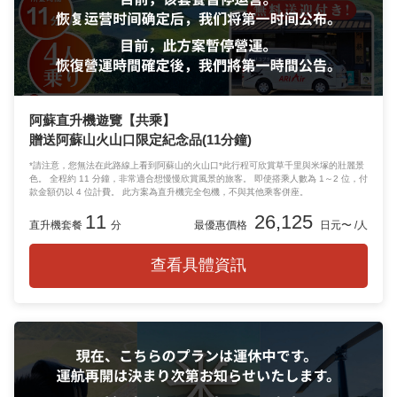
阿蘇直升機遊覽【共乘】
贈送阿蘇山火山口限定紀念品(11分鐘)
*請注意，您無法在此路線上看到阿蘇山的火山口*此行程可欣賞草千里與米塚的壯麗景
色。 全程約 11 分鐘，非常適合想慢慢欣賞風景的旅客。 即使搭乘人數為 1～2 位，付
款金額仍以 4 位計費。 此方案為直升機完全包機，不與其他乘客併座。
11
26,125
直升機套餐
分
最優惠價格
日元〜 /人
查看具體資訊