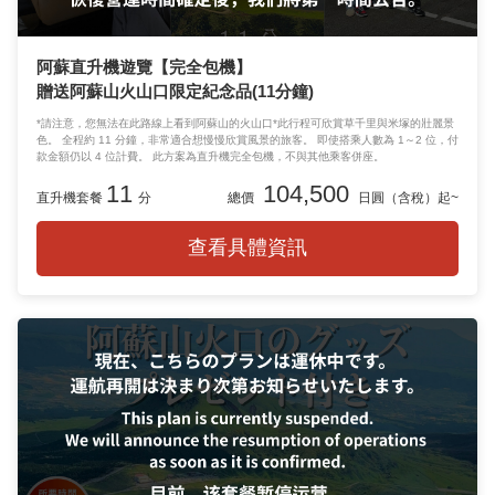
阿蘇直升機遊覽【完全包機】
贈送阿蘇山火山口限定紀念品(11分鐘)
*請注意，您無法在此路線上看到阿蘇山的火山口*此行程可欣賞草千里與米塚的壯麗景
色。 全程約 11 分鐘，非常適合想慢慢欣賞風景的旅客。 即使搭乘人數為 1～2 位，付
款金額仍以 4 位計費。 此方案為直升機完全包機，不與其他乘客併座。
11
104,500
直升機套餐
分
總價
日圓（含稅）起~
查看具體資訊