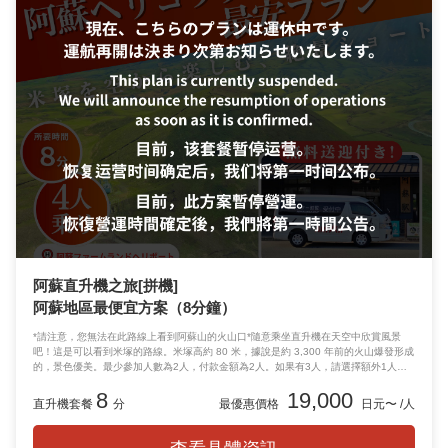
阿蘇直升機之旅[拼機]
阿蘇地區最便宜方案（8分鐘）
*請注意，您無法在此路線上看到阿蘇山的火山口*隨意乘坐直升機在天空中欣賞風景
吧！這是可以看到米塚的路線。米塚高約 80 米，據說是約 3,300 年前的火山爆發形成
的，景色優美。最少參加人數為2人，付款金額為2人。如果有3人，請選擇額外1人，
如果有4人，請選擇額外2人。 （直升機停機坪設有廁所、休息區、餐廳、紀念品商
8
19,000
店。）
直升機套餐
分
最優惠價格
日元〜 /人