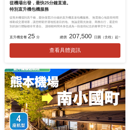
從機場出發，最快25分鐘直達。
特別直升機包機服務
從熊本機場到高千穗，最快僅需25分鐘的直升機直達包機服務。 無需擔心地面長時間
移動或交通堵塞，讓您輕鬆舒適地抵達目的地。 無論是觀光旅遊、商務出行，還是特
別的旅行體驗都非常適合。 讓移動時間本身也成為一段值得紀念的奢華空中之旅。
25
207,500
直升機套餐
分
總價
日圓（含稅）起~
查看具體資訊