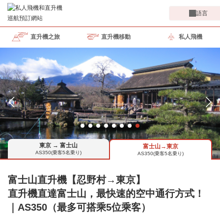
語言
直升機之旅
直升機移動
私人飛機
東京 → 富士山
富士山→東京
AS350(乗客5名乗り)
AS350(乗客5名乗り)
富士山直升機【忍野村→東京】
直升機直達富士山，最快速的空中通行方式！
｜AS350（最多可搭乘5位乘客）