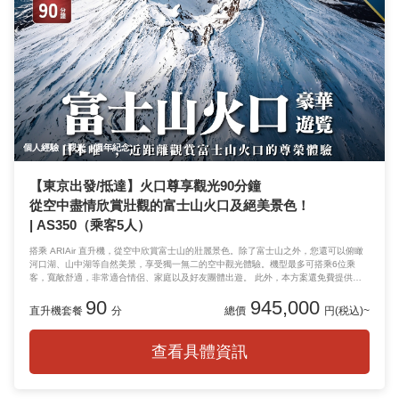
個人經驗
觀光
週年紀念
【東京出發/抵達】火口尊享觀光90分鐘
從空中盡情欣賞壯觀的富士山火口及絕美景色！
| AS350（乘客5人）
搭乘 ARIAir 直升機，從空中欣賞富士山的壯麗景色。除了富士山之外，您還可以俯瞰
河口湖、山中湖等自然美景，享受獨一無二的空中觀光體驗。機型最多可搭乘6位乘
客，寬敞舒適，非常適合情侶、家庭以及好友團體出遊。 此外，本方案還免費提供
Tesla Model X 或勞斯萊斯往返接送服務，讓您從出發到返程都能享受尊榮奢華的體
90
945,000
驗。
直升機套餐
分
總價
円(税込)~
查看具體資訊