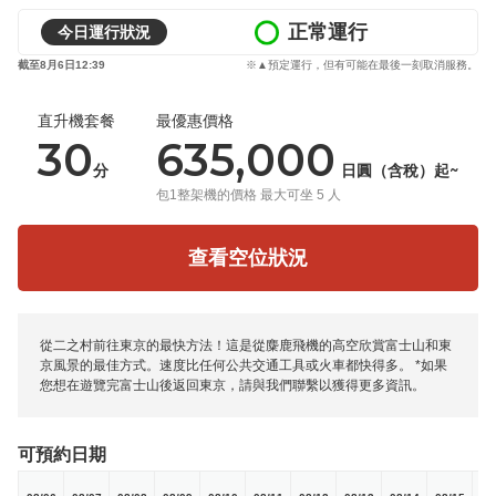
正常運行
今日運行狀況
截至8月6日12:39
※▲預定運行，但有可能在最後一刻取消服務。
直升機套餐
最優惠價格
30
635,000
分
日圓（含稅）起~
包1整架機的價格 最大可坐 5 人
查看空位狀況
從二之村前往東京的最快方法！這是從麋鹿飛機的高空欣賞富士山和東
京風景的最佳方式。速度比任何公共交通工具或火車都快得多。 *如果
您想在遊覽完富士山後返回東京，請與我們聯繫以獲得更多資訊。
可預約日期