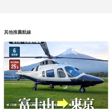
其他推薦航線
揜
日期
求婚
個人經驗
從東京出發，抵達東京！
觀光
週年紀念