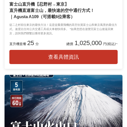
富士山直升機【忍野村→東京】
直升機直達富士山，最快速的空中通行方式！
｜Agusta A109（可搭載6位乘客）
從二之村前往東京的最快方法！這是從麋鹿飛機的高空欣賞富士山和東京風景的最佳方
式。速度比任何公共交通工具或火車都快得多。 *如果您想在遊覽完富士山後返回東
京，請與我們聯繫以獲得更多資訊。
25
1,025,000
直升機套餐
分
總價
円(税込)~
查看具體資訊