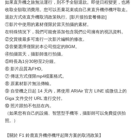
如果直升機之旅無法運行，則不予全額退款。即使日程變更，也將
收取全額取消費用。您可以丟棄花束或自己來直升機停機坪取走。
退款方式依直升機取消政策執行。[影片接拍套餐條款]
①影片中使用的素材僅限於當天拍攝的素材。
在特殊情況下，我們可能會添加包含我們公司擁有的視訊資料。
②交貨後最多可進行一次影片編輯的修改。
③音樂選擇僅限於本公司指定的BGM。
④拍攝當天，攝影師進行拍攝。
⑤時長為1分30秒至2分鐘。
⑥ 影片品質為FHD。
⑦ 傳送方式僅限mp4檔案格式。
⑧ 原素材影片無法傳輸。
⑨ 自登機之日起 14 天內，將使用 ARIAir 官方 LINE 或微信上的
Giga 文件交付 URL 進行交付。
⑩ 照片跟拍不包括在內。
（如果您有自己的設備、智慧型手機等，攝影師可以免費提供拍
照。）
【關於 F1 鈴鹿直升機停機坪起降方案的取消政策】