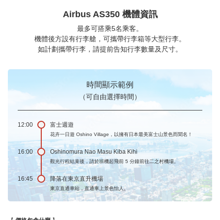
Airbus AS350 機體資訊
最多可搭乘5名乘客。
機體後方設有行李艙，可攜帶行李箱等大型行李。
如計劃攜帶行李，請提前告知行李數量及尺寸。
時間顯示範例
（可自由選擇時間）
12:00
富士週遊
花卉一日遊 Oshino Village，以擁有日本最美富士山景色而聞名！
16:00
Oshinomura Nao Masu Kiba Kihi
觀光行程結束後，請於班機起飛前 5 分鐘前往二之村機場。
16:45
降落在東京直升機場
東京直通車站，直通車上景色怡人。