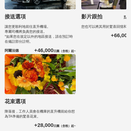
接送選項
影片跟拍
點
讓您更順利地前往直升機場。
您也可以將其用於驚喜回憶和婚
專屬司機將負責您的接送。
+66,000
*如果您在規定以外的地區接送，請在預訂時
在備註部分註明。
+46,000
阿爾法德
日圓（含稅）起~
花束選項
降落後，工作人員會在機庫的直升機前給你想
為TA準備的驚喜花束。
+28,000
日圓（含稅）起~