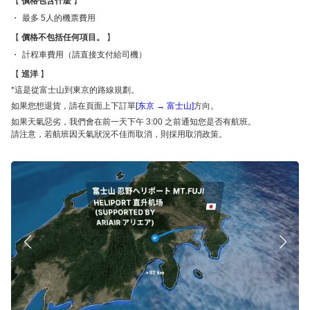
價格包含什麼
最多 5人的機票費用
價格不包括任何項目。
計程車費用（請直接支付給司機）
巡洋
*這是從富士山到東京的路線規劃。
如果您想退貨，請在頁面上下訂單
[
东京 → 富士山]
方向。
如果天氣惡劣，我們會在前一天下午 3:00 之前通知您是否有航班。
請注意，若航班因天氣狀況不佳而取消，則採用取消政策。