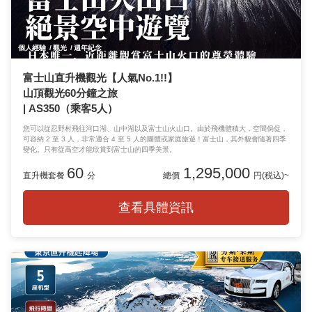
個人經驗
觀光
週年紀念
富士山直升機觀光【人氣No.1!!】
山頂觀光60分鐘之旅
| AS350（乘客5人）
您可以從忍野村飛往河口湖、山中湖以及富士山火山口。由於飛機體積大，空間侷促，
可容納 2 至 3 人，非常適合 4 至 5 人的團體或家庭旅遊！富士山，其外貌會隨著四季
變化。只有從高空才能欣賞到富士山的四季美景。
60
1,295,000
直升機套餐
分
總價
円(税込)~
查看具體資訊