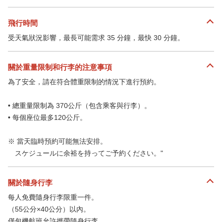
飛行時間
受天氣狀況影響，最長可能需求 35 分鐘，最快 30 分鐘。
關於重量限制和行李的注意事項
為了安全，請在符合體重限制的情況下進行預約。
• 總重量限制為 370公斤（包含乘客與行李）。
• 每個座位最多120公斤。
※ 當天臨時預約可能無法安排。
スケジュールに余裕を持ってご予約ください。"
關於隨身行李
每人免費隨身行李限重一件。
（55公分×40公分）以內。
僅包機航班允許攜帶隨身行李。