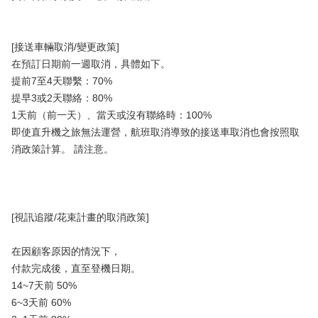
[接送車輛取消/變更政策]
在預訂日期前一週取消，具體如下。
提前7至4天聯繫：70%
提早3或2天聯絡：80%
1天前（前一天）、當天或沒有聯絡時：100%
即使直升機之旅無法運營，航班取消導致的接送車取消也會按照取
消政策計算。 請注意。
[視訊追蹤/花束計畫的取消政策]
在因顧客原因的情況下，
付款完成後，直至登機日期。
14~7天前 50%
6~3天前 60%