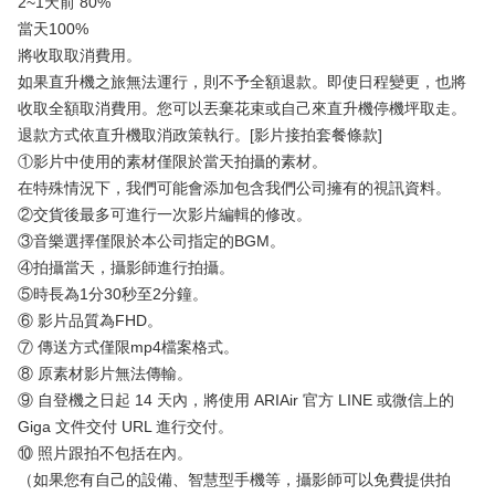
2~1天前 80%
當天100%
將收取取消費用。
如果直升機之旅無法運行，則不予全額退款。即使日程變更，也將
收取全額取消費用。您可以丟棄花束或自己來直升機停機坪取走。
退款方式依直升機取消政策執行。[影片接拍套餐條款]
①影片中使用的素材僅限於當天拍攝的素材。
在特殊情況下，我們可能會添加包含我們公司擁有的視訊資料。
②交貨後最多可進行一次影片編輯的修改。
③音樂選擇僅限於本公司指定的BGM。
④拍攝當天，攝影師進行拍攝。
⑤時長為1分30秒至2分鐘。
⑥ 影片品質為FHD。
⑦ 傳送方式僅限mp4檔案格式。
⑧ 原素材影片無法傳輸。
⑨ 自登機之日起 14 天內，將使用 ARIAir 官方 LINE 或微信上的
Giga 文件交付 URL 進行交付。
⑩ 照片跟拍不包括在內。
（如果您有自己的設備、智慧型手機等，攝影師可以免費提供拍