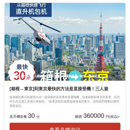
揜
日期
求婚
個人經驗
從東京出發，抵達東京！
觀光
週年紀念
[箱根→東京]到東京最快的方法是直接登機！三人遊
從箱根到東京的最快方法！從箱根的高空乘坐直通飛機，欣賞箱根和東京的美景。比任
何公共交通工具或火車都快。 *如果您想在遊覽箱根後返回東京，請與我們聯繫以獲得
更多資訊。
30
360000
直升機套餐
分
總價
円(税込)~
查看具體資訊