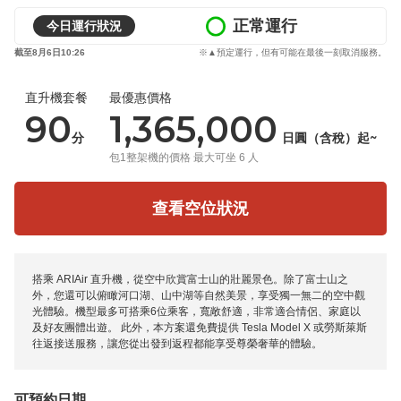
正常運行
今日運行狀況
截至8月6日10:26
※▲預定運行，但有可能在最後一刻取消服務。
直升機套餐
最優惠價格
90
1,365,000
分
日圓（含稅）起~
包1整架機的價格 最大可坐 6 人
查看空位狀況
搭乘 ARIAir 直升機，從空中欣賞富士山的壯麗景色。除了富士山之
外，您還可以俯瞰河口湖、山中湖等自然美景，享受獨一無二的空中觀
光體驗。機型最多可搭乘6位乘客，寬敞舒適，非常適合情侶、家庭以
及好友團體出遊。 此外，本方案還免費提供 Tesla Model X 或勞斯萊斯
往返接送服務，讓您從出發到返程都能享受尊榮奢華的體驗。
可預約日期