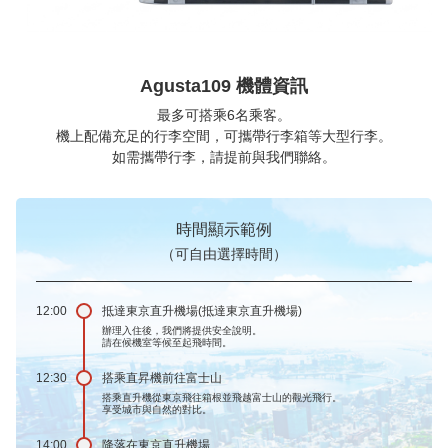
Agusta109 機體資訊
最多可搭乘6名乘客。
機上配備充足的行李空間，可攜帶行李箱等大型行李。
如需攜帶行李，請提前與我們聯絡。
時間顯示範例
（可自由選擇時間）
12:00
抵達東京直升機場(抵達東京直升機場)
辦理入住後，我們將提供安全說明。
請在候機室等候至起飛時間。
12:30
搭乘直昇機前往富士山
搭乘直升機從東京飛往箱根並飛越富士山的觀光飛行。
享受城市與自然的對比。
14:00
降落在東京直升機場