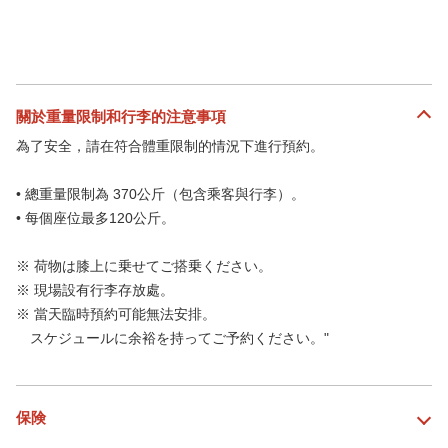
關於重量限制和行李的注意事項
為了安全，請在符合體重限制的情況下進行預約。
• 總重量限制為 370公斤（包含乘客與行李）。
• 每個座位最多120公斤。
※ 荷物は膝上に乗せてご搭乗ください。
※ 現場設有行李存放處。
※ 當天臨時預約可能無法安排。
スケジュールに余裕を持ってご予約ください。"
保険