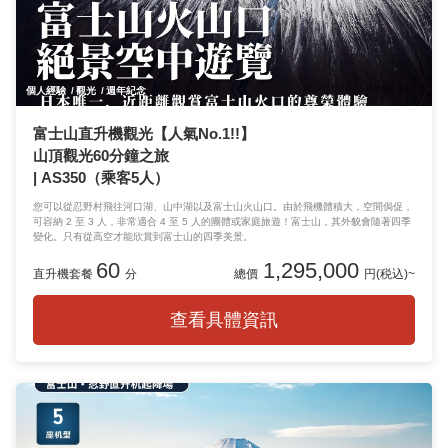
個人經驗
觀光
週年紀念
富士山直升機觀光【人氣No.1!!】
山頂觀光60分鐘之旅
| AS350（乘客5人）
您可以從忍野村飛往河口湖、山中湖以及富士山火山口。由於飛機體積大，空間侷促，
可容納 2 至 3 人，非常適合 4 至 5 人的團體或家庭旅遊！富士山，其外貌會隨著四季
變化。只有從高空才能欣賞到富士山的四季美景。
60
1,295,000
直升機套餐
分
總價
円(税込)~
查看具體資訊