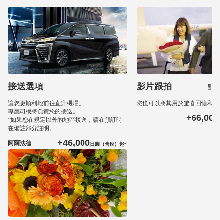
接送選項
影片跟拍
點
讓您更順利地前往直升機場。
您也可以將其用於驚喜回憶和婚
專屬司機將負責您的接送。
+66,000
*如果您在規定以外的地區接送，請在預訂時
在備註部分註明。
+46,000
阿爾法德
日圓（含稅）起~