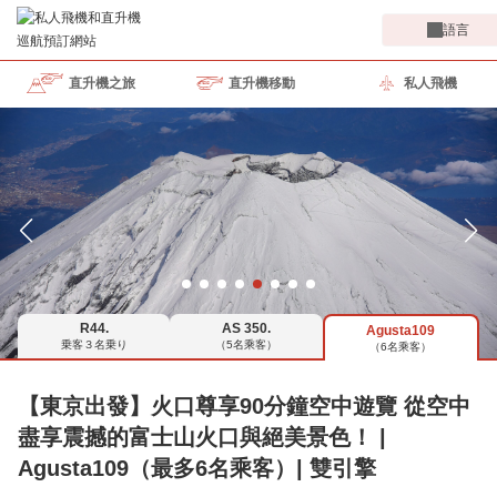
語言
直升機之旅
直升機移動
私人飛機
R44.
AS 350.
Agusta109
乗客３名乗り
（5名乘客）
（6名乘客）
【東京出發】火口尊享90分鐘空中遊覽 從空中
盡享震撼的富士山火口與絕美景色！ |
Agusta109（最多6名乘客）| 雙引擎