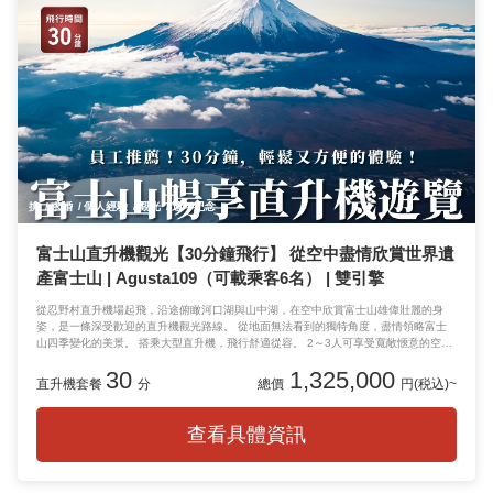
揜
求婚
個人經驗
觀光
週年紀念
富士山直升機觀光【30分鐘飛行】 從空中盡情欣賞世界遺
產富士山 | Agusta109（可載乘客6名） | 雙引擎
從忍野村直升機場起飛，沿途俯瞰河口湖與山中湖，在空中欣賞富士山雄偉壯麗的身
姿，是一條深受歡迎的直升機觀光路線。 從地面無法看到的獨特角度，盡情領略富士
山四季變化的美景。 搭乘大型直升機，飛行舒適從容。 2～3人可享受寬敞愜意的空
間，4～6人的家庭或團體旅遊也非常適合。 秋季可欣賞紅葉，冬季則能看到銀裝素裹
30
1,325,000
的富士山，各個季節皆有不同絕景。
直升機套餐
分
總價
円(税込)~
查看具體資訊