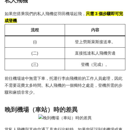
私人飛機
如果您搭乘我們的私人飛機從羽田機場起飛，
只需 3 個步驟即可完
成登機
.
流程
内容
(i)
登上勞斯萊斯接送車。
(二)
直接抵達私人飛機旁邊
(三)
登機（完成）。
前往機場途中無需下車，托運行李由飛機前的工作人員處理，因此
不需要花費太多時間。私人飛機的一個獨特之處是，登機所需的步
驟和麻煩非常少。
晚到機場（車站）時的差異
當私人飛機與其他交通工具進行比較時，如果您延誤到達機場或車