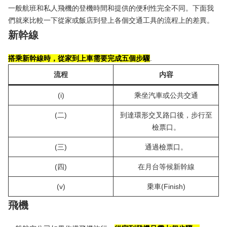
一般航班和私人飛機的登機時間和提供的便利性完全不同。下面我
們就來比較一下從家或飯店到登上各個交通工具的流程上的差異。
新幹線
搭乘新幹線時，從家到上車需要完成五個步驟
.
流程
内容
(i)
乘坐汽車或公共交通
(二)
到達環形交叉路口後，步行至
檢票口。
(三)
通過檢票口。
(四)
在月台等候新幹線
(v)
乗車(Finish)
飛機