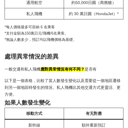
通用航空
約50,000日圓（商務艙）
私人飛機
約 30 萬日圓（HondaJet）*
*每人價格最多可容納 6 名乘客
*支付金額為150萬日元/飛機/6名乘客。
*無論人數多少，預訂均以飛機價格為基礎。
處理異常情況的差異
一般交通和私人飛機
應對異常情況有何不同？
是否有
以下是一個表格，比較了當人數發生變化以及需要從一個地區遷移
到另一個地區時發生的情況。私人飛機比其他交通方式更靈活、更
方便。
如果人數發生變化
移動方式
有无對應
新幹線
額外重新預訂