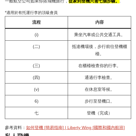
一般航空公司如果你搭飛機旅行，
從家到登機只需七個步驟。
.
*適用於有托運行李的頂級會員
流程
内容
(i)
乘坐汽車或公共交通工具。
(二)
抵達機場後，步行前往登機櫃
檯。
(三)
在櫃檯檢查你的行李。
(四)
通過行李檢查。
(v)
在休息室等候。
6)
步行至登機口。
七
登機（完成）
參考資料：
如何登機 [簡易指南] | Liberty Wing [國際和國內航班]