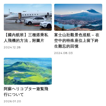
【國內航班】三種搭乘私
富士山壯觀景色巡航 – 在
人飛機的方法，附圖片
空中的特殊座位上留下終
生難忘的回憶
2024.12.28
2024.08.03
阿蘇ヘリコプター遊覧飛
行について
2026.01.20