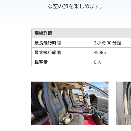
な空の旅を楽しめます。
飛機詳情
最長飛行時間
2 小時 30 分鐘
最大飛行範圍
450km
載客量
6 人