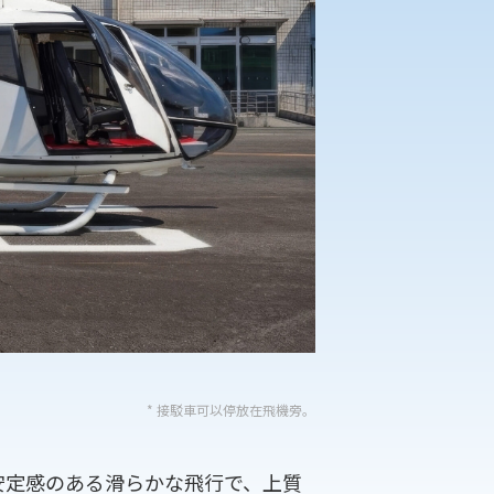
* 接駁車可以停放在飛機旁。
 安定感のある滑らかな飛行で、上質