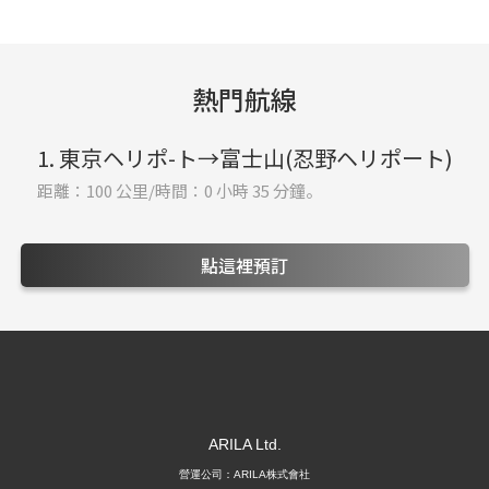
熱門航線
1. 東京ヘリポ-ト→富士山(忍野ヘリポート)
距離：100 公里/時間：0 小時 35 分鐘。
點這裡預訂
營運公司：ARILA株式會社