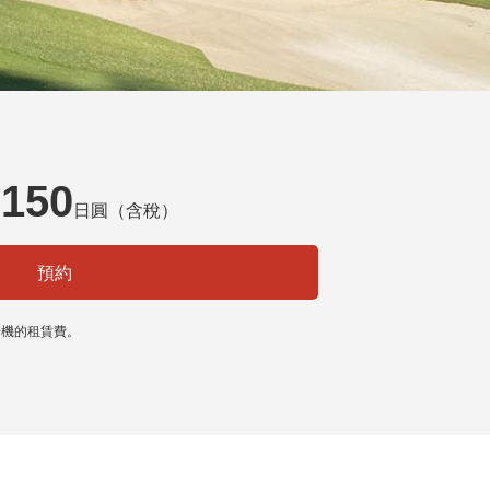
,150
日圓（含稅）
預約
升機的租賃費。