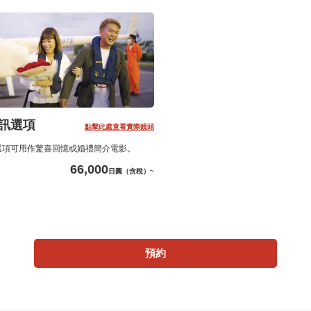
訊選項
點擊此處查看實際鏡頭
選項可用作驚喜回憶或婚禮簡介電影。
66,000
日圓（含稅）~
預約