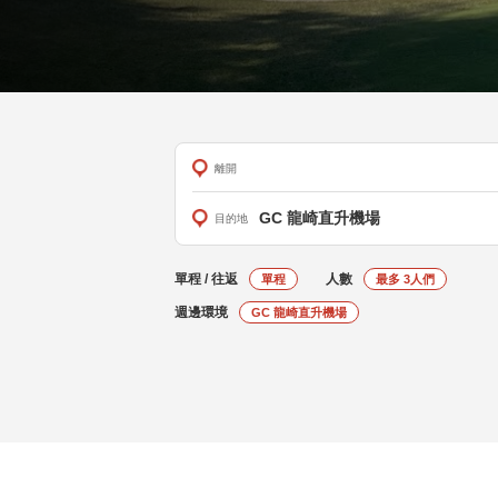
離開
GC 龍崎直升機場
目的地
單程 / 往返
人數
單程
最多
3
人們
週邊環境
GC 龍崎直升機場