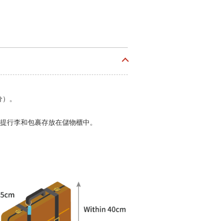
分）。
提行李和包裹存放在儲物櫃中。