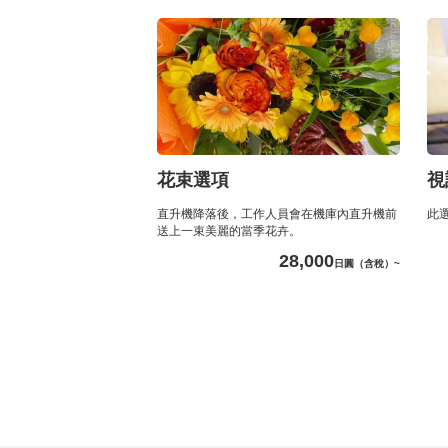
花束選項
視
直升機降落後，工作人員會在機庫內直升機前
此
送上一束美麗的當季花卉。
28,000
日圓（含稅）~