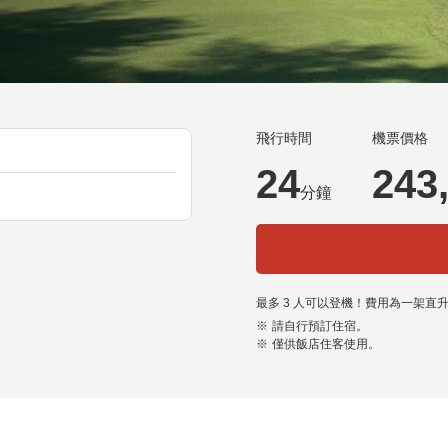
飛行時間
機票價格
24
243
分鐘
最多
3
人可以登機！費用為一架直
請自行預訂住宿。
僅供飯店住客使用。