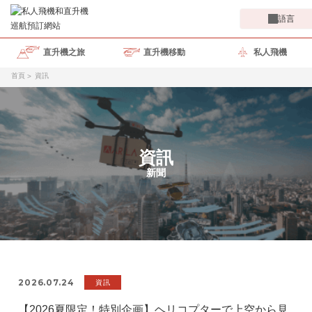
語言
直升機之旅
直升機移動
私人飛機
首頁
資訊
資訊
新聞
2026.07.24
資訊
【2026夏限定！特別企画】ヘリコプターで上空から見