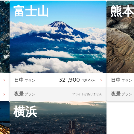
富士山
熊本
321,900
日中
日中
プラン
プラン
円(税込)/人
夜景
夜景
プラン
プラン
フライトがありません
横浜