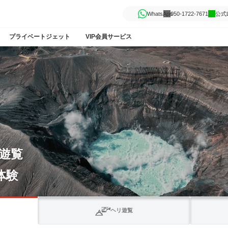
WhatsApp
050-1722-7671
公式L
プライベートジェット
VIP会員サービス
の景色！
山を1周！
ヘリ遊覧