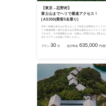
【東京→忍野村】
富士山までヘリで最速アクセス！
| AS350(乗客5名乗り)
日本一綺麗な富士山が見えることで有名な忍野村までヘリコ
ーで最速移動！雄大な富士山の景色を眺めながらフライトを
できます。※片道移動のため、往復をご希望の方は【富士山
京】のプランを別途ご予約ください。
30
635,000
プラン
分
合計料金
円(税