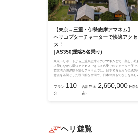
【東京→三重・伊勢志摩アマネム】
ヘリコプターチャーターで快適アクセ
ス！
| AS350(乗客5名乗り)
東京ヘリポートから三重県志摩市のアマネムまで、美しい景
堪能しながら最短アクセスできる５名乗りのチャーター便で
英虞湾の海岸線を望むアマネムでは、日本で育まれた伝統的
意識を基調とした現代的な空間で、日本のおもてなしを楽し
いただけます。都会の喧騒を離れてプライベートな空の旅へ
110
2,650,000
宿泊付きのプランではございませんので、宿泊施設のご予約
プラン
合計料金
円(税
自身での手配をお願いします。
分
込)~
ヘリ遊覧