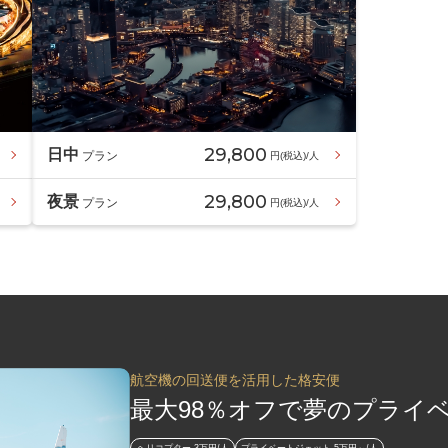
29,800
日中
プラン
円(税込)/人
29,800
夜景
プラン
円(税込)/人
航空機の回送便を活用した格安便
最大98％オフで夢のプライ
ヘリコプター 3万円/人
プライベートジェット 5万円～/人