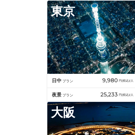
東京
9,980
日中
プラン
円(税込)/人
25,233
夜景
プラン
円(税込)/人
大阪