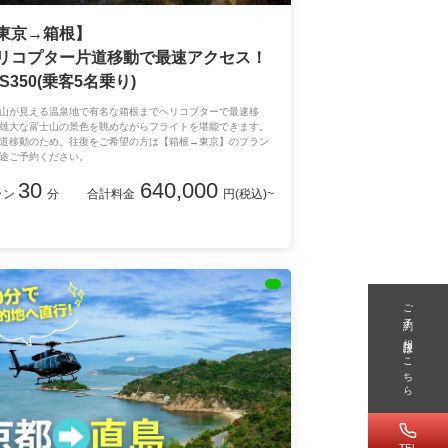
東京→箱根】
リコプター片道移動で最速アクセス！
AS350(乗客5名乗り)
山が見える温泉地で有名な箱根までヘリコプターで最速移
雄大な富士山の景色を眺めながらフライトを堪能できます。
道移動のため、往復をご希望の方は【箱根→東京】のプラン
途ご予約ください。
30
640,000
ラン
分
合計料金
円(税込)~
ご予約/相談はこちら
TEL