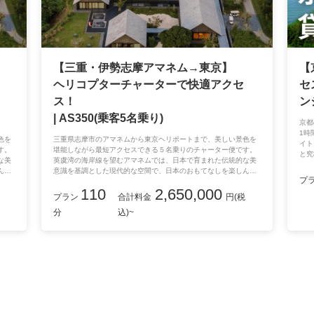
【三重・伊勢志摩アマネム→東京】
【
ヘリコプターチャーターで快適アクセ
セ
ス！
ン
| AS350(乗客5名乗り)
京都
1時
色を
三重県志摩市のアマネムから東京ヘリポートまで、美しい景色を
イト
す。
堪能しながら最短アクセスできる５名乗りのチャーター便です。
と究
な美
英虞湾の海岸線を望むアマネムでは、日本で育まれた伝統的な美
んで
意識を基調とした現代的な空間で、日本のおもてなしを楽しんで
プ
。※
いただけます。都会の喧騒を離れてプライベートな空の旅へ。※
110
2,650,000
はご
宿泊付きのプランではございませんので、宿泊施設のご予約はご
プラン
合計料金
円(税
自身での手配をお願いします。
分
込)~