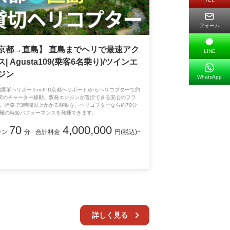
フォーム
京都→直島】 直島までヘリで最速アク
LINE
ス| Agusta109(乗客6名乗り)/ツインエ
ジン
WhatsApp
(鷹峯ヘリポートorJPD京都ヘリポート)からヘリコプターで約
間のチャーター移動。双発エンジンが選択できる安心のフラ
。陸路で3時間以上かかる移動を、ヘリコプターなら約70分
極の時短パフォーマンスを発揮できます。
70
4,000,000
ラン
分
合計料金
円(税込)~
詳しく見る