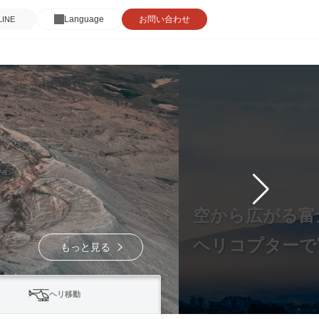
Language
お問い合わせ
INE
人生最高の瞬間
ヘリコプタープ
もっと見る
ヘリ移動