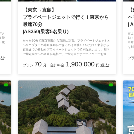
【東京→直島】
【
プライベートジェットで行く！東京から
ヘ
最速70分
| 
|AS350(乗客5名乗り)
プタ
富士
堪能
動！
たった70分で東京羽田から直島に到着。プライベートジェットと
→東
※片
ヘリコプターの時短移動ができるのは当社ARIAirだけ！東京から
を別
直島までの移動をプライベートジェットで特別な思い出に。都内
ご指定場所への送迎が無料で、ご指定場所までハイヤーでお迎え
込)~
プ
に上がります。東京羽田空港を離陸し、岡山の岡南空港に着陸。
70
1,900,000
ラグジュアリーで非日常的なフライトを是非ご体感ください。
プラン
分
合計料金
円(税込)~