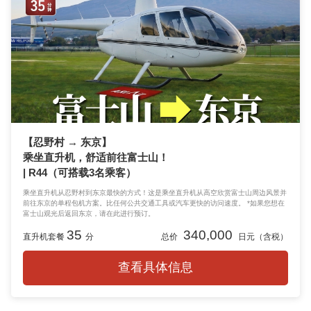
【忍野村 → 东京】
乘坐直升机，舒适前往富士山！
| R44（可搭载3名乘客）
乘坐直升机从忍野村到东京最快的方式！这是乘坐直升机从高空欣赏富士山周边风景并
前往东京的单程包机方案。比任何公共交通工具或汽车更快的访问速度。 *如果您想在
富士山观光后返回东京，请在此进行预订。
35
340,000
直升机套餐
分
总价
日元（含税）
查看具体信息