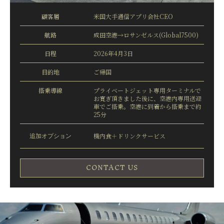
顧客層
米国大手通信アプリ会社CEO
航路
成田空港→ロサンゼルス(Global7500)
日程
2026年4月3日
目的地
ご帰国
搭乗導線
プライベートジェット専用ターミナルで
お寛ぎ頂きました後に、空港内専用送迎
車でご搭乗。空港に到着から搭乗まで約
25分
追加オプション
機内食＋ドリンクサービス
CONTACT US