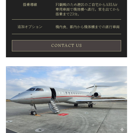
搭乗導線
F1観戦のため港区のご自宅からARIAir
専用車両で機体横へ直行。家を出てから
搭乗まで23分。
追加オプション
機内食、都内から機体横までの直行車両
CONTACT US