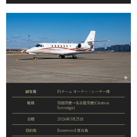
顧客層
F1チーム オーナー・レーサー様
航路
羽田空港→名古屋空港(Citation
Sovreign)
日程
2026年3月25日
目的地
Rosewood 宮古島