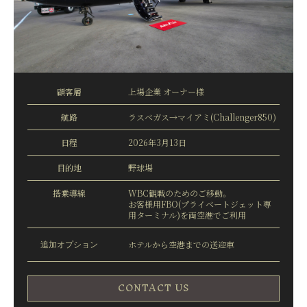
顧客層
上場企業 オーナー様
航路
ラスベガス→マイアミ(Challenger850)
日程
2026年3月13日
目的地
野球場
搭乗導線
WBC観戦のためのご移動。
お客様用FBO(プライベートジェット専
用ターミナル)を両空港でご利用
追加オプション
ホテルから空港までの送迎車
CONTACT US