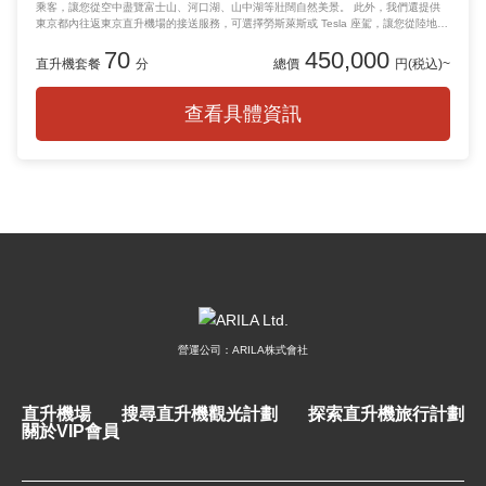
乘客，讓您從空中盡覽富士山、河口湖、山中湖等壯闊自然美景。 此外，我們還提供
東京都內往返東京直升機場的接送服務，可選擇勞斯萊斯或 Tesla 座駕，讓您從陸地到
空中享受無縫銜接的尊榮出行體驗。 ※如需接送服務，請於預訂頁面的加購選項中進
70
450,000
行選擇。
直升機套餐
分
總價
円(税込)~
查看具體資訊
營運公司：ARILA株式會社
直升機場
搜尋直升機觀光計劃
探索直升機旅行計劃
關於VIP會員