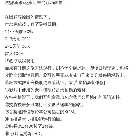
[視訊追蹤/花束計畫的取消政策]
在因顧客原因的情況下，
付款完成後，直至登機日期。
14~7天前 50%
6~3天前 60%
2~1天前 80%
當天100%
將收取取消費用。
如果直升機之旅無法運行，則不予全額退款。即使日程變更，也將
收取全額取消費用。您可以丟棄花束或自己來直升機停機坪取走。
退款方式依直升機取消政策執行。[影片接拍套餐條款]
①影片中使用的素材僅限於當天拍攝的素材。
在特殊情況下，我們可能會添加包含我們公司擁有的視訊資料。
②交貨後最多可進行一次影片編輯的修改。
③音樂選擇僅限於本公司指定的BGM。
④拍攝當天，攝影師進行拍攝。
⑤時長為1分30秒至2分鐘。
⑥ 影片品質為FHD。