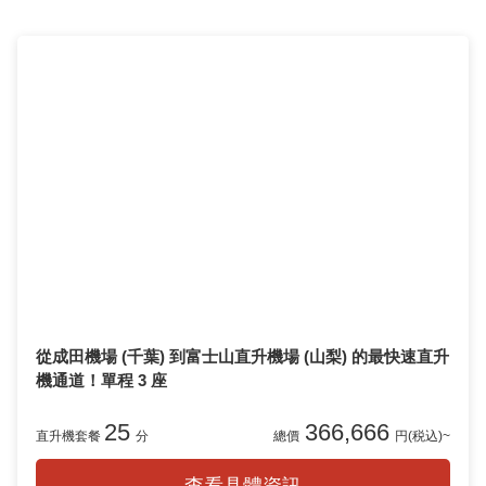
從成田機場 (千葉) 到富士山直升機場 (山梨) 的最快速直升
機通道！單程 3 座
25
366,666
直升機套餐
分
總價
円(税込)~
查看具體資訊