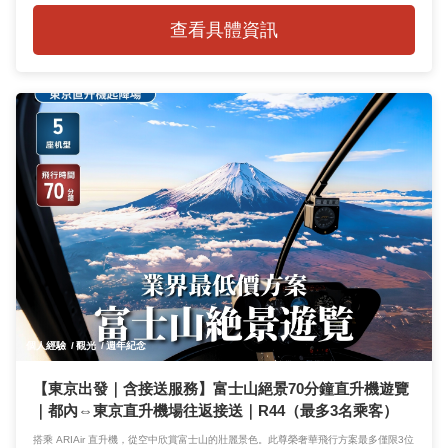
查看具體資訊
個人經驗
觀光
週年紀念
【東京出發｜含接送服務】富士山絕景70分鐘直升機遊覽
｜都內⇔東京直升機場往返接送｜R44（最多3名乘客）
搭乘 ARIAir 直升機，從空中欣賞富士山的壯麗景色。此尊榮奢華飛行方案最多僅限3位