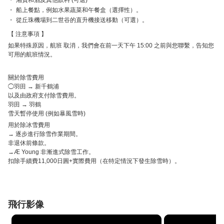
湘賓和酒及其他飲料 (可選)
船上餐點，例如水果蔬菜和午餐盒（選擇性）。
從丘珠機場到二世谷的直升機接送移動（可選）。
注意事項
如果特殊原因，航班 取消，我們會在前一天下午 15:00 之前與您聯繫，告知您
可用的航班情況。
關於除雪費用
◯羽田 → 新千鶴浦
以及由政府支付除雪費用。
羽田 → 羽鶴
雪天暫停使用 (例如暴風雪時)
用於除冰雪費用
→ 逐步進行除雪作業期間。
非退休前條款。
→Æ Young 非漸進式除雪工作。
扣除手續費11,000日圓+實際費用（在特定情況下發生除雪時）。
飛行影像