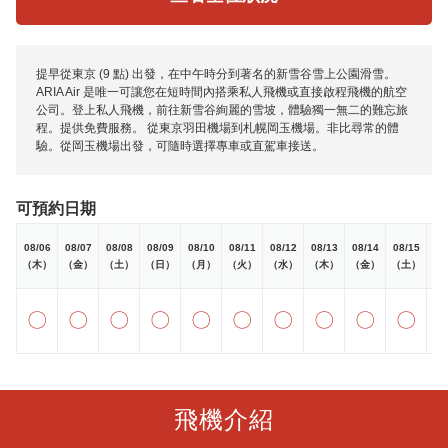
提早從東京 (9 點) 出發，在中午時分到著名的新雪谷雪上公園滑雪。
ARIA Air 是唯一可讓您在短時間內搭乘私人飛機或直接啟程飛機的航空
公司。登上私人飛機，前往新雪谷絢麗的雪坡，體驗獨一無二的難忘旅
程。提供免費服務。 從東京羽田機場到札幌岡玉機場。非比尋常的體
驗。從岡玉機場出發，可隨時選擇專車或直駕車接送。
可預約日期
08/06
08/07
08/08
08/09
08/10
08/11
08/12
08/13
08/14
08/15
08
（木）
（金）
（土）
（日）
（月）
（火）
（水）
（木）
（金）
（土）
（
〇
〇
〇
〇
〇
〇
〇
〇
〇
〇
飛機介紹