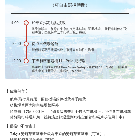
（可自由選擇時間）
9:00
於東京指定地點接載
搭乘接駁車，從您在東京的指定地點前往羽田機場。 接駁車將停在飛
機旁邊，因此您可以直接登上私人飛機。
10:00
從羽田機場起飛
我們將從羽田機場出發，飛越東京前往北海道。
12:00
下降和墜落競標 Hill Pole 飛行場
搭乘巴士前往目的地 New Snow Valley（車程約 120 分鐘）。搭乘直
達火車前往新雪谷（車程約 25 分鐘）。
價格包含
航班/飛行員費用、兩個機場的停機費等手續費
從機場禁區內駛向機場禁區外
除雪費用 250,000 日元（如果除雪費用不包括在飛機上，我們會在飛機準
備好飛行時通知您，並將該金額退還到您指定的銀行帳戶或信用卡中）。
價格中不包含
Tokyo 勞斯萊斯班車升級為東京的勞斯萊斯班車（可選）。