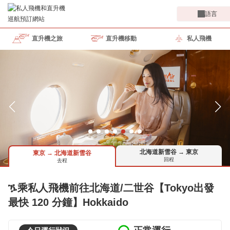
語言
直升機之旅
直升機移動
私人飛機
北海道新雪谷 → 東京
東京 → 北海道新雪谷
回程
去程
ዄ乘私人飛機前往北海道/二世谷【Tokyo出發
最快 120 分鐘】Hokkaido