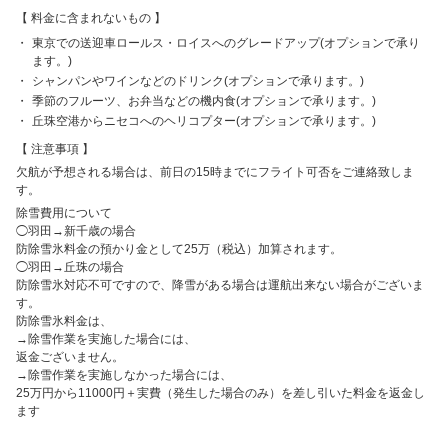
料金に含まれないもの
東京での送迎車ロールス・ロイスへのグレードアップ(オプションで承り
ます。)
シャンパンやワインなどのドリンク(オプションで承ります。)
季節のフルーツ、お弁当などの機内食(オプションで承ります。)
丘珠空港からニセコへのヘリコプター(オプションで承ります。)
注意事項
欠航が予想される場合は、前日の15時までにフライト可否をご連絡致しま
す。
除雪費用について
◯羽田→新千歳の場合
防除雪氷料金の預かり金として25万（税込）加算されます。
◯羽田→丘珠の場合
防除雪氷対応不可ですので、降雪がある場合は運航出来ない場合がございま
す。
防除雪氷料金は、
→除雪作業を実施した場合には、
返金ございません。
→除雪作業を実施しなかった場合には、
25万円から11000円＋実費（発生した場合のみ）を差し引いた料金を返金し
ます