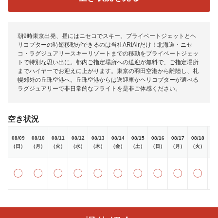
朝9時東京出発、昼にはニセコでスキー。プライベートジェットとヘ
リコプターの時短移動ができるのは当社ARIAirだけ！北海道・ニセ
コ・ラグジュアリースキーリゾートまでの移動をプライベートジェッ
トで特別な思い出に。都内ご指定場所への送迎が無料で、ご指定場所
までハイヤーでお迎えに上がります。東京の羽田空港から離陸し、札
幌郊外の丘珠空港へ。丘珠空港からは送迎車かヘリコプターが選べる
ラグジュアリーで非日常的なフライトを是非ご体感ください。
空き状況
08/09
08/10
08/11
08/12
08/13
08/14
08/15
08/16
08/17
08/18
08
（日）
（月）
（火）
（水）
（木）
（金）
（土）
（日）
（月）
（火）
（
〇
〇
〇
〇
〇
〇
〇
〇
〇
〇