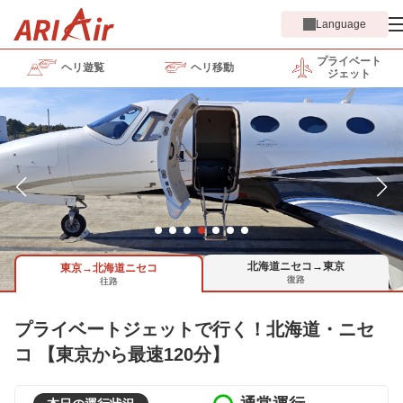
Language
プライベート
ヘリ遊覧
ヘリ移動
ジェット
北海道ニセコ→東京
東京→北海道ニセコ
復路
往路
プライベートジェットで行く！北海道・ニセ
コ 【東京から最速120分】