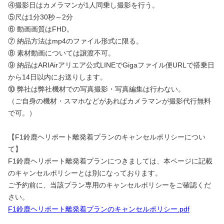
④撮影日はカメラマンが1人同乗し撮影を行う。
⑤尺は1分30秒～2分
⑥ 動画画質はFHD。
⑦ 納品方法はmp4のファイル形式に限る。
⑧ 素材動画については譲渡不可。
⑨ 納品はARIAirアリエア公式LINEでGigaファイル便URLで搭乗日
から14日以内にお送りします。
⑩ 弊社は弊社機材での写真撮影・写真編集は行わない。
（ご自身の機材・スマホなどがあればカメラマンが撮影代行無料
で可。）
【F1鈴鹿ヘリポート離発着プランのキャンセルポリシーについ
て】
F1鈴鹿ヘリポート離発着プランにつきましては、本ページに記載
のキャンセルポリシーとは別になっております。
ご予約前に、当該プラン専用のキャンセルポリシーをご確認くだ
さい。
F1鈴鹿ヘリポート離発着プランのキャンセルポリシー.pdf