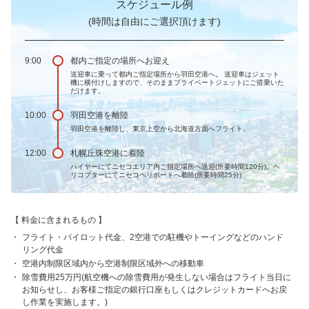
スケジュール例
(時間は自由にご選択頂けます)
9:00
都内ご指定の場所へお迎え
送迎車に乗って都内ご指定場所から羽田空港へ。 送迎車はジェット
機に横付けしますので、そのままプライベートジェットにご搭乗いた
だけます。
10:00
羽田空港を離陸
羽田空港を離陸し、東京上空から北海道方面へフライト。
12:00
札幌丘珠空港に着陸
ハイヤーにてニセコエリア内ご指定場所へ送迎(所要時間120分)。ヘ
リコプターにてニセコヘリポートへ着陸(所要時間25分)
料金に含まれるもの
フライト・パイロット代金、2空港での駐機やトーイングなどのハンド
リング代金
空港内制限区域内から空港制限区域外への移動車
除雪費用25万円(航空機への除雪費用が発生しない場合はフライト当日に
お知らせし、お客様ご指定の銀行口座もしくはクレジットカードへお戻
し作業を実施します。)