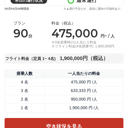
通常運行
本日の運行状況
08月09日08時現在
※▲運行予定だが、直前に運休の可能性あり。
プラン
料金（税込）
90
475,000
分
円~ / 人
※4名搭乗時の1人当たり料金
※フライト料金(4名搭乗可): 1,900,000円
1,900,000円（税込）
フライト料金（定員 1~ 4名)
搭乗人数
一人当たりの料金
4 名
475,000 円 /人
3 名
633,333 円 /人
2 名
950,000 円 /人
1 名
1,900,000 円 /人
空き状況を見る