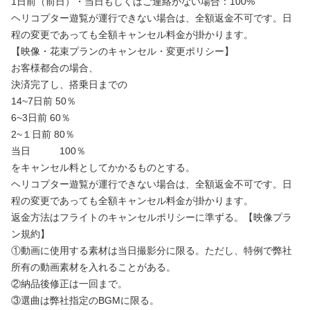
1日前（前日）・当日もしくはご連絡がない場合：100%
ヘリコプター遊覧が運行できない場合は、全額返金不可です。日
程の変更であっても全額キャンセル料金が掛かります。
【映像・花束プランのキャンセル・変更ポリシー】
お客様都合の場合、
決済完了し、搭乗日までの
14~7日前 50％
6~3日前 60％
2~１日前 80％
当日 100％
をキャンセル料としてかかるものとする。
ヘリコプター遊覧が運行できない場合は、全額返金不可です。日
程の変更であっても全額キャンセル料金が掛かります。
返金方法はフライトのキャンセルポリシーに準ずる。【映像プラ
ン規約】
①動画に使用する素材は当日撮影分に限る。ただし、特例で弊社
所有の動画素材を入れることがある。
②納品後修正は一回まで。
③選曲は弊社指定のBGMに限る。