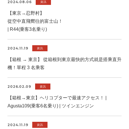
2024.08.06
資訊
【東京→忍野村】
從空中直飛嚮往的富士山！
| R44(乗客3名乗り)
2024.11.19
資訊
【箱根 → 東京】 從箱根到東京最快的方式就是搭乘直升
機！單程 3 名乘客
2026.02.09
資訊
【箱根→東京】ヘリコプターで最速アクセス！ |
Agusta109(乗客6名乗り) | ツインエンジン
2024.11.19
資訊