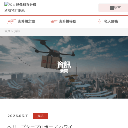
語言
直升機之旅
直升機移動
私人飛機
首頁
資訊
資訊
新聞
2026.03.11
資訊
ヘリコプタープロポーズ ハワイ