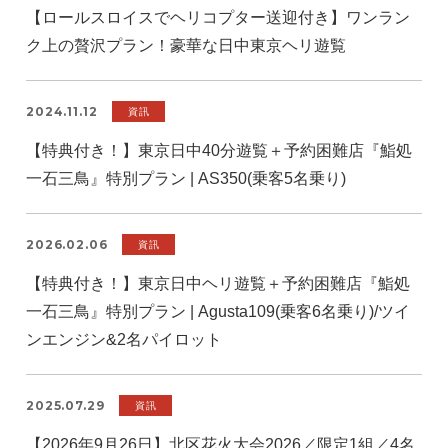
【ロールスロイスでヘリコプター送迎付き】ワンラン
ク上の贅沢プラン！豪華な日中東京ヘリ遊覧
2024.11.12
資訊
【特典付き！】東京日中40分遊覧＋予約困難店『鮨処
一石三鳥』特別プラン | AS350(乗客5名乗り)
2026.02.06
資訊
【特典付き！】東京日中ヘリ遊覧＋予約困難店『鮨処
一石三鳥』特別プラン | Agusta109(乗客6名乗り)/ツイ
ンエンジン&2名パイロット
2025.07.29
資訊
【2026年9月26日】北区花火大会2026／限定1組／4名