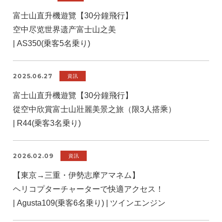
富士山直升機遊覽【30分鐘飛行】
空中尽览世界遗产富士山之美
| AS350(乗客5名乗り)
2025.06.27
資訊
富士山直升機遊覽【30分鐘飛行】
從空中欣賞富士山壯麗美景之旅（限3人搭乘）
| R44(乗客3名乗り)
2026.02.09
資訊
【東京→三重・伊勢志摩アマネム】
ヘリコプターチャーターで快適アクセス！
| Agusta109(乗客6名乗り) | ツインエンジン