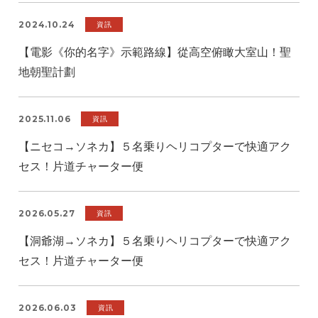
2024.10.24
資訊
【電影《你的名字》示範路線】從高空俯瞰大室山！聖
地朝聖計劃
2025.11.06
資訊
【ニセコ→ソネカ】５名乗りヘリコプターで快適アク
セス！片道チャーター便
2026.05.27
資訊
【洞爺湖→ソネカ】５名乗りヘリコプターで快適アク
セス！片道チャーター便
2026.06.03
資訊