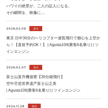
ハワイの絶景が、二人の証人になる。
その瞬間を、映像に…
2026.02.06
資訊
東京 日中30分のヘリコプター遊覧飛行で都心を上空か
ら！【直前予約OK！】 | Agusta109(乗客6名乗り) | ツ
インエンジン
2026.02.07
資訊
富士山直升機遊覽【30分鐘飛行】
空中尽览世界遗产富士山之美
| Agusta109(乗客6名乗り) | ツインエンジン
2024.11.28
資訊