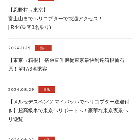
【忍野村→東京】
富士山までヘリコプターで快適アクセス！
| R44(乗客3名乗り)
2024.11.19
資訊
【東京→箱根】 搭乘直升機從東京最快到達箱根仙石
原！單程/3名乘客
2024.08.29
資訊
【メルセデスベンツ マイバッハでヘリコプター送迎付
き】超高級車で東京ヘリポートへ！豪華な東京夜景ヘ
リ遊覧
2024.08.22
資訊