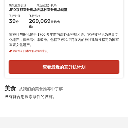
出发直升机场
最近的直升机场
JPD京都直升机场
天堂村直升机场别墅
飞行时间
飞行价格
39
269,069
分
日元(含
税)
该神社与据说建于 1700 多年前的高野山密切相关。它已被登记为世界文
化遗产，供奉着牛津姬神。包括正殿和塔门在内的神社建筑被指定为国家
重要文化遗产。
#观光
# 日本文化
#旅游景点
查看最近的直升机计划
美食
从我们的美食推荐中了解
没有符合您搜索条件的设施。