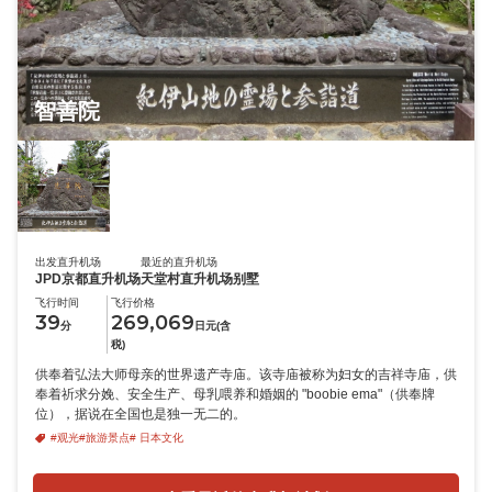
智善院
出发直升机场
最近的直升机场
JPD京都直升机场
天堂村直升机场别墅
飞行时间
飞行价格
39
269,069
分
日元(含
税)
供奉着弘法大师母亲的世界遗产寺庙。该寺庙被称为妇女的吉祥寺庙，供
奉着祈求分娩、安全生产、母乳喂养和婚姻的 "boobie ema"（供奉牌
位），据说在全国也是独一无二的。
#观光
#旅游景点
# 日本文化