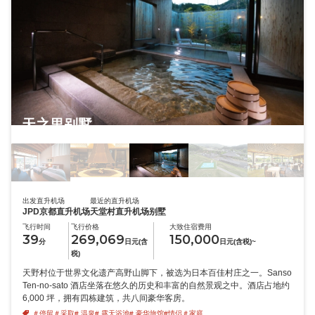
天之里别墅
出发直升机场
最近的直升机场
JPD京都直升机场
天堂村直升机场别墅
飞行时间
飞行价格
大致住宿费用
39
269,069
150,000
分
日元(含
日元(含税)~
税)
天野村位于世界文化遗产高野山脚下，被选为日本百佳村庄之一。Sanso
Ten-no-sato 酒店坐落在悠久的历史和丰富的自然景观之中。酒店占地约
6,000 坪，拥有四栋建筑，共八间豪华客房。
＃停留
＃采取
# 温泉
# 露天浴池
# 豪华旅馆
#情侣
＃家庭