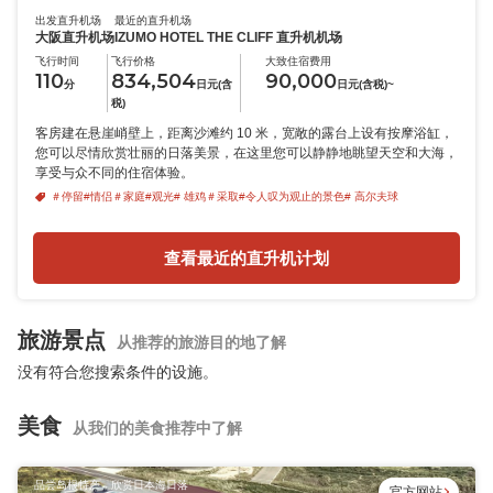
出发直升机场
最近的直升机场
大阪直升机场
IZUMO HOTEL THE CLIFF 直升机机场
飞行时间
飞行价格
大致住宿费用
110
834,504
90,000
分
日元(含
日元(含税)~
税)
客房建在悬崖峭壁上，距离沙滩约 10 米，宽敞的露台上设有按摩浴缸，
您可以尽情欣赏壮丽的日落美景，在这里您可以静静地眺望天空和大海，
享受与众不同的住宿体验。
＃停留
#情侣
＃家庭
#观光
# 雄鸡
＃采取
#令人叹为观止的景色
# 高尔夫球
查看最近的直升机计划
旅游景点
从推荐的旅游目的地了解
没有符合您搜索条件的设施。
美食
从我们的美食推荐中了解
品尝岛根特产，欣赏日本海日落
官方网站