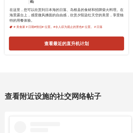
税)
在这里，您可以欣赏到日本海的日落、岛根县的食材和招牌柴火料理。在
海景露台上，感受微风拂面的自由感，欣赏夕阳染红天空的美景，享受独
特的用餐体验。
# 美食家
＃日期
#情侣
# 位置。
#令人叹为观止的景色
# 位置。
＃日落
查看最近的直升机计划
查看附近设施的社交网络帖子