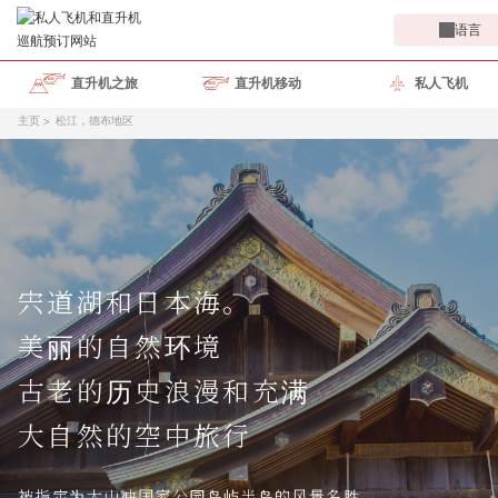
语言
直升机之旅
直升机移动
私人飞机
主页
松江，德布地区
宍道湖和日本海。
美丽的自然环境
古老的历史浪漫和充满
大自然的空中旅行
被指定为大山冲国家公园岛屿半岛的风景名胜。