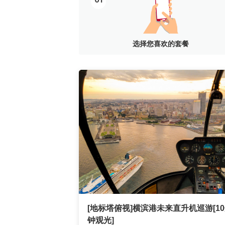
01
选择您喜欢的套餐
[地标塔俯视]横滨港未来直升机巡游[1
钟观光]