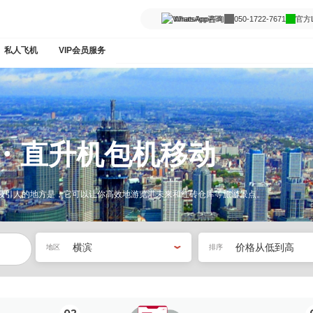
WhatsApp咨询
050-1722-7671
官方L
私人飞机
VIP会员服务
・直升机包机移动
吸引人的地方是，它可以让你高效地游览港未来和红砖仓库等旅游景点。