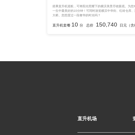
搭乘直升机巡航，可将阳光照耀下的横滨美景尽收眼底。为您
一生中最美好的10分钟！可同时游览横滨中华街、红砖仓库、
大桥。您想度过一段奢华的时光吗？
10
150,740
直升机套餐
分
总价
日元（含
直升机场