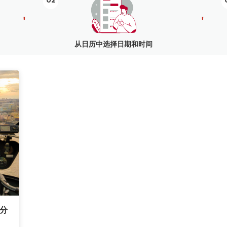
02
'
'
从日历中选择日期和时间
0分