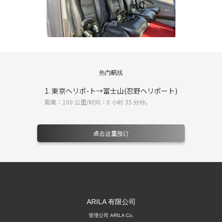
热门航线
1. 東京ヘリポ-ト→富士山(忍野ヘリポート)
距离：100 公里/时间：0 小时 35 分钟。
点击这里预订
管理公司 ARILA Co.