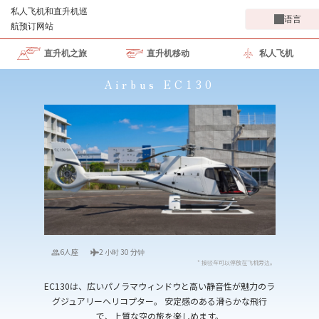
语言
直升机之旅
直升机移动
私人飞机
Airbus EC130
6人座
2 小时 30 分钟
* 接驳车可以停放在飞机旁边。
EC130は、広いパノラマウィンドウと高い静音性が魅力のラ
グジュアリーヘリコプター。 安定感のある滑らかな飛行
で、上質な空の旅を楽しめます。