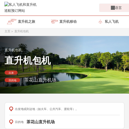
语言
直升机之旅
直升机移动
私人飞机
主页
直升机包机
直升机包机。
直升机包机
出发
茶花山直升机场
目的地
出发地或到达地（如火车、公共汽车、渡轮等）。
茶花山直升机场
目的地