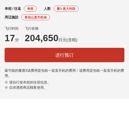
单程 / 往返
人数
单程
最
3
-意大利语
周辺施設
茶花山直升机场
飞行时间
飞行价格
17
204,650
分
日元(含税)
进行预订
最可能的麋鹿
3
该费用是包租一架直升机的费用！该费用是包租一架直升机的费
用。
请自行发布您的住宿信息。
仅供酒类商店顾客使用。