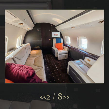
2
/
8