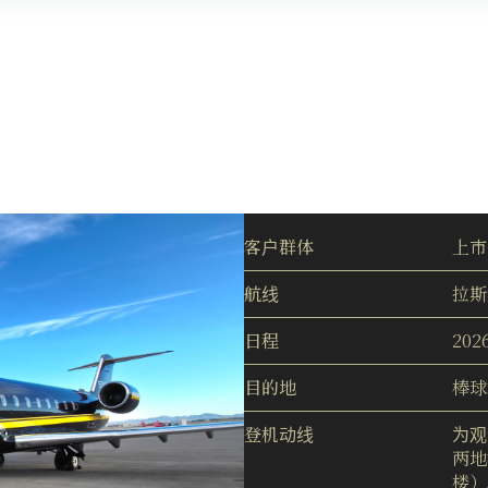
客户群体
上市
航线
拉斯
日程
202
目的地
棒球
登机动线
为观
两地
楼）