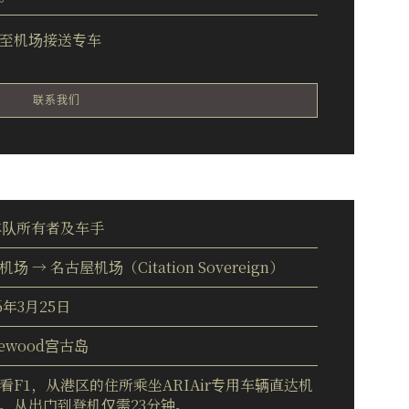
至机场接送专车
联系我们
车队所有者及车手
场 → 名古屋机场（Citation Sovereign）
6年3月25日
sewood宫古岛
看F1，从港区的住所乘坐ARIAir专用车辆直达机
。从出门到登机仅需23分钟。