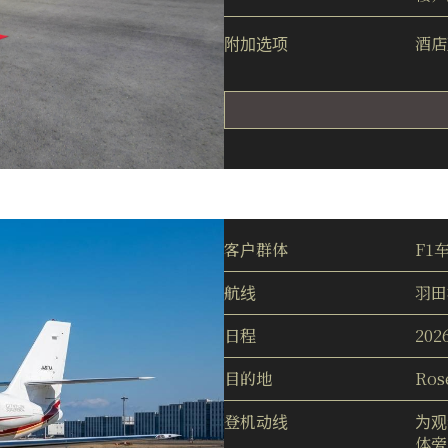
附加选项
酒店
客户群体
F1
航线
羽田机
日程
202
目的地
Ro
登机动线
为观
体旁