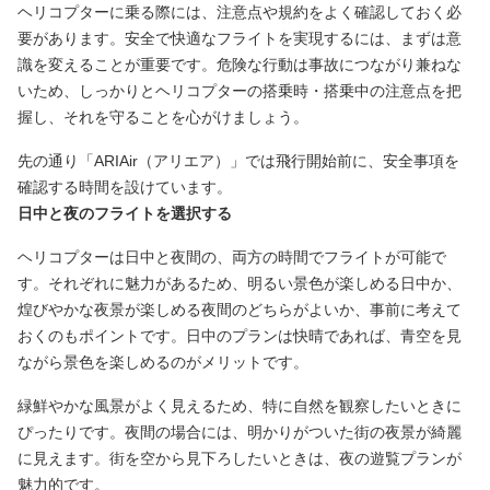
ヘリコプターに乗る際には、注意点や規約をよく確認しておく必
要があります。安全で快適なフライトを実現するには、まずは意
識を変えることが重要です。危険な行動は事故につながり兼ねな
いため、しっかりとヘリコプターの搭乗時・搭乗中の注意点を把
握し、それを守ることを心がけましょう。
先の通り「ARIAir（アリエア）」では飛行開始前に、安全事項を
確認する時間を設けています。
日中と夜のフライトを選択する
ヘリコプターは日中と夜間の、両方の時間でフライトが可能で
す。それぞれに魅力があるため、明るい景色が楽しめる日中か、
煌びやかな夜景が楽しめる夜間のどちらがよいか、事前に考えて
おくのもポイントです。日中のプランは快晴であれば、青空を見
ながら景色を楽しめるのがメリットです。
緑鮮やかな風景がよく見えるため、特に自然を観察したいときに
ぴったりです。夜間の場合には、明かりがついた街の夜景が綺麗
に見えます。街を空から見下ろしたいときは、夜の遊覧プランが
魅力的です。