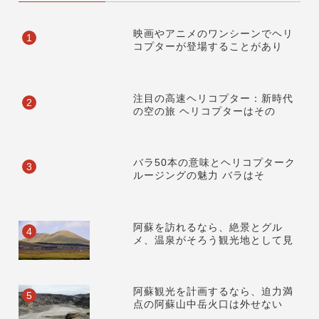
映画やアニメのワンシーンでヘリ
1
コプターが登場することがあり
注目の高速ヘリコプター：新時代
2
の空の旅 ヘリコプターはその
バラ50本の意味とヘリコプターク
3
ルージングの魅力 バラはそ
阿蘇を訪れるなら、絶景とグル
4
メ、温泉がそろう観光地として見
阿蘇観光を計画するなら、迫力満
5
点の阿蘇山中岳火口は外せない