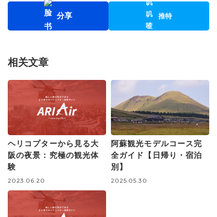
分享
推特
相关文章
ヘリコプターから見る大
阿蘇観光モデルコース完
阪の夜景：究極の観光体
全ガイド【日帰り・宿泊
験
別】
2023.06.20
2025.05.30