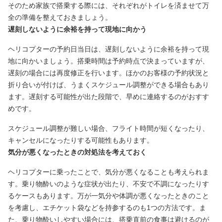
そのため家族で搭乗する際には、それぞれがトイレを済ませて万
全の準備を整えておきましょう。
遅刻しないように余裕を持って現地に向かう
ヘリコプターの予約日当日は、遅刻しないように余裕を持って現
地に向かいましょう。搭乗時間は予約時点で決まっていますが、
遅刻の場合には再度修正を行います。ほかのお客様の予約状況と
折り合いが付けば、うまくスケジュール調整ができる場合もあり
ます。遅刻する可能性が出た段階で、早めに連絡するのがおすす
めです。
スケジュール調整が難しい場合、フライト時間が短くなったり、
キャンセルになったりする可能性もあります。
気分が悪くなったときの対処法を考えておく
ヘリコプターに乗ったことで、気分が悪くなることも考えられま
す。乗り物酔いのような症状が出たり、不安で不調になったりす
るケースもあります。万が一気分や体調が悪くなったときのこと
を考慮し、エチケット袋などを持参するのも1つの方法です。ま
た、乗り物酔いしやすい場合には、搭乗直前の食事は避けるのが