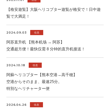
【格安遊覧】大阪ヘリコプター遊覧が格安で！日中遊
覧で大満足！
2024.09.03
信息
阿苏直升机 【熊本机场 → 阿苏】
交通超方便！最快仅需 8 分钟的直升机接送！
2024.10.18
信息
阿蘇ヘリコプター【熊本空港→高千穂】
空港からそのまま、最速25分。
特別なヘリチャーター便
2026.04.26
信息