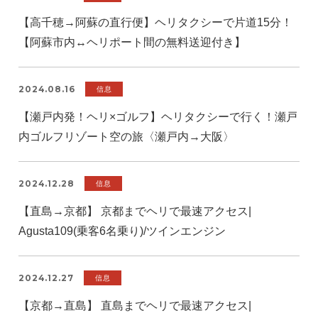
【高千穂→阿蘇の直行便】ヘリタクシーで片道15分！
【阿蘇市内↔️ヘリポート間の無料送迎付き】
2024.08.16
信息
【瀬戸内発！ヘリ×ゴルフ】ヘリタクシーで行く！瀬戸
内ゴルフリゾート空の旅〈瀬戸内→大阪〉
2024.12.28
信息
【直島→京都】 京都までヘリで最速アクセス|
Agusta109(乗客6名乗り)/ツインエンジン
2024.12.27
信息
【京都→直島】 直島までヘリで最速アクセス|