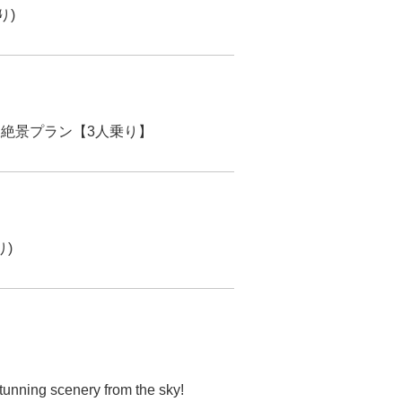
り)
沢絶景プラン【3人乗り】
り)
stunning scenery from the sky!