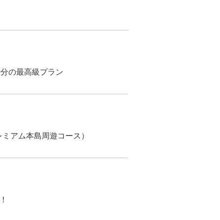
0分の最高級プラン
レミアム本島周遊コース）
！