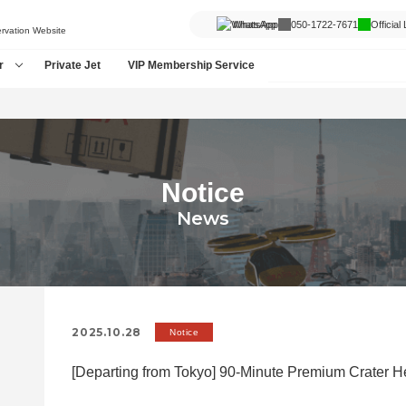
WhatsApp
050-1722-7671
Official
ervation Website
r
Private Jet
VIP Membership Service
Notice
News
2025.10.28
Notice
[Departing from Tokyo] 90-Minute Premium Crater He