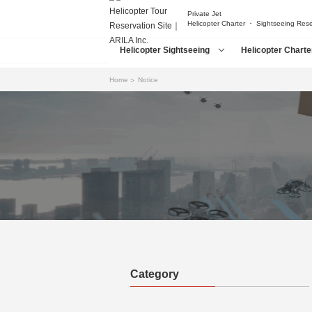
Private Jet
Helicopter Charter ・ Sightseeing Res
Helicopter Sightseeing
Helicopter Charte
Home
Notice
Category