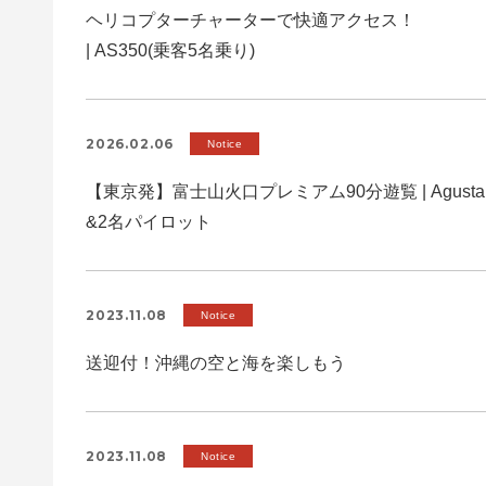
ヘリコプターチャーターで快適アクセス！
| AS350(乗客5名乗り)
2026.02.06
Notice
【東京発】富士山火口プレミアム90分遊覧 | Agusta
&2名パイロット
2023.11.08
Notice
送迎付！沖縄の空と海を楽しもう
2023.11.08
Notice