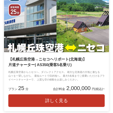
【札幌丘珠空港→ニセコヘリポート(北海道)】
片道チャーター| AS350(乗客5名乗り)
札幌丘珠空港からニセコへ、ダイレクトアクセス。 雄大な北海道の大地と連なる
山々を一望しながら、 最短ルートで目的地へ。 最大5名様までご搭乗いただけるプラ
イベートチャーターで、 上質な空の移動をお楽しみください。
25
2,000,000
プラン
分
合計料金
円(税込)~
詳しく見る