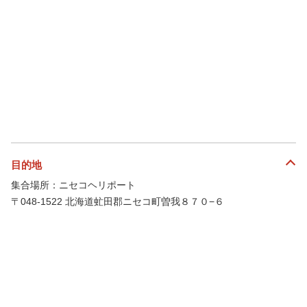
目的地
集合場所：ニセコヘリポート
〒048-1522 北海道虻田郡ニセコ町曽我８７０−６