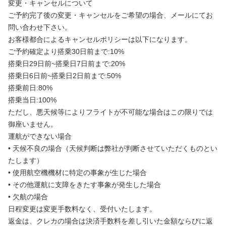
変更・キャンセルについて
ご予約完了後の変更・キャンセルをご希望の場合、メールにてお
問い合わせ下さい。
お客様都合によるキャンセルポリシーは以下になります。
ご予約確定より搭乗30日前まで:10%
搭乗日29日前~搭乗日7日前まで:20%
搭乗日6日前~搭乗日2日前まで:50%
搭乗前日:80%
搭乗当日:100%
ただし、悪天候等によりフライトが不可能な場合はこの限りでは
御座いません。
運航ができない場合
• 天候不良の場合（天候判断は弊社が判断させていただくものとい
たします）
• 使用航空機機材に特定の事象が生じた場合
• その他運航に支障をきたす事象が発生した場合
• 欠航の場合
日程変更は変更手数料なく、受付いたします。
返金は、クレカの場合は決済手数料を差し引いた金額ならびに返