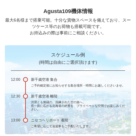
Agusta109機体情報
最大6名様まで搭乗可能。十分な貨物スペースを備えており、スー
ツケース等のお荷物も搭載可能です。
お持込みの際は事前にご相談ください。
スケジュール例
(時間は自由にご選択頂けます)
12:00
新千歳空港 集合
ご予約確定後にお知らせする集合場所・時間にお越しくださいませ。
12:30
新千歳空港 離陸
渋滞とも無縁の、洗練された空の旅へ。
窓一面に広がる北海道の絶景を、プライベートな空間でお楽しみくだ
さい。
13:00
ニセコヘリポート 着陸
ご希望に応じて送迎車をご手配いたします。