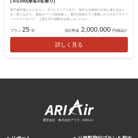
| AS350(乗客5名乗り)
新千歳空港からニセコへ、ダイレクトアクセス。 雄大な北海道の大地と連なる山々
を一望しながら、 最短ルートで目的地へ。 最大5名様までご搭乗いただけるプライベ
ートチャーターで、 上質な空の移動をお楽しみください。
25
2,000,000
プラン
分
合計料金
円(税込)~
詳しく見る
運営会社 株式会社アリラ（ARILA）