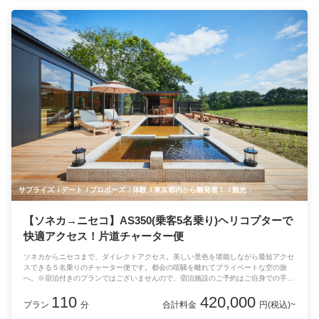
サプライズ
デート
プロポーズ
体験
東京都内から離発着！
観光
記念日
【ソネカ→ニセコ】AS350(乗客5名乗り)ヘリコプターで
快適アクセス！片道チャーター便
ソネカからニセコまで、ダイレクトアクセス。美しい景色を堪能しながら最短アクセ
スできる５名乗りのチャーター便です。都会の喧騒を離れてプライベートな空の旅
へ。※宿泊付きのプランではございませんので、宿泊施設のご予約はご自身での手配
をお願いします。
110
420,000
プラン
分
合計料金
円(税込)~