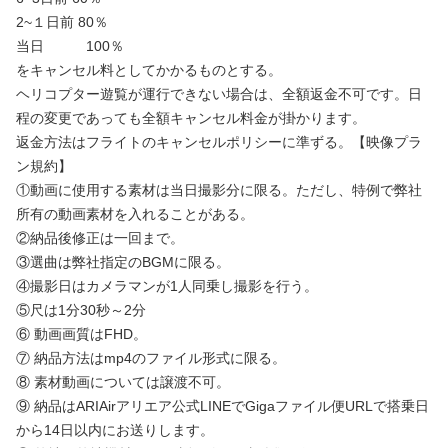
2~１日前 80％
当日 100％
をキャンセル料としてかかるものとする。
ヘリコプター遊覧が運行できない場合は、全額返金不可です。日
程の変更であっても全額キャンセル料金が掛かります。
返金方法はフライトのキャンセルポリシーに準ずる。【映像プラ
ン規約】
①動画に使用する素材は当日撮影分に限る。ただし、特例で弊社
所有の動画素材を入れることがある。
②納品後修正は一回まで。
③選曲は弊社指定のBGMに限る。
④撮影日はカメラマンが1人同乗し撮影を行う。
⑤尺は1分30秒～2分
⑥ 動画画質はFHD。
⑦ 納品方法はmp4のファイル形式に限る。
⑧ 素材動画については譲渡不可。
⑨ 納品はARIAirアリエア公式LINEでGigaファイル便URLで搭乗日
から14日以内にお送りします。