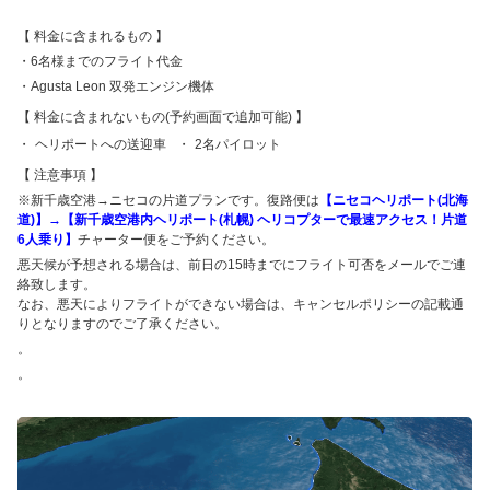
料金に含まれるもの
・6名様までのフライト代金
・Agusta Leon 双発エンジン機体
料金に含まれないもの(予約画面で追加可能)
ヘリポートへの送迎車
2名パイロット
注意事項
※新千歳空港→ニセコの片道プランです。復路便は
【ニセコヘリポート(北海
道)】→【新千歳空港内ヘリポート(札幌) ヘリコプターで最速アクセス！片道
6人乗り】
チャーター便をご予約ください。
悪天候が予想される場合は、前日の15時までにフライト可否をメールでご連
絡致します。
なお、悪天によりフライトができない場合は、キャンセルポリシーの記載通
りとなりますのでご了承ください。
。
。