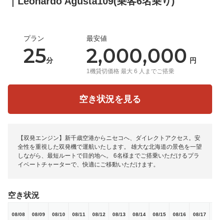
｜Leonardo Agusta109(乗客6名乗り)
プラン
最安値
25
2,000,000
分
円
1機貸切価格 最大 6 人までご搭乗
空き状況を見る
【双発エンジン】新千歳空港からニセコへ、ダイレクトアクセス。安
全性を重視した双発機で運航いたします。 雄大な北海道の景色を一望
しながら、最短ルートで目的地へ。 6名様までご搭乗いただけるプラ
イベートチャーターで、快適にご移動いただけます。
空き状況
08/08
08/09
08/10
08/11
08/12
08/13
08/14
08/15
08/16
08/17
08