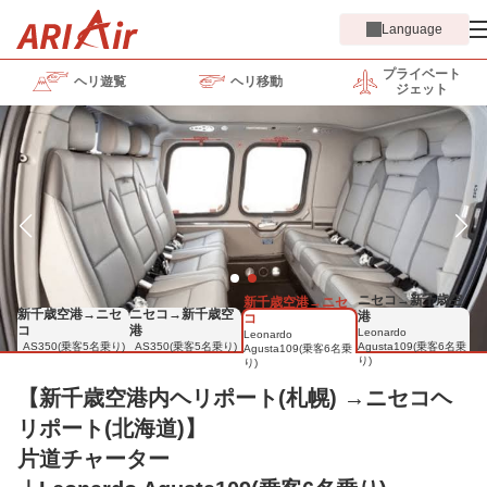
Language
プライベート
ヘリ遊覧
ヘリ移動
ジェット
ニセコ→新千歳空
新千歳空港→ニセ
新千歳空港→ニセ
ニセコ→新千歳空
港
コ
コ
港
Leonardo
Leonardo
AS350(乗客5名乗り)
AS350(乗客5名乗り)
Agusta109(乗客6名乗
Agusta109(乗客6名乗
り)
り)
【新千歳空港内ヘリポート(札幌) →ニセコヘ
リポート(北海道)】
片道チャーター