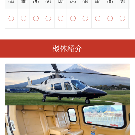
（土）
（日）
（月）
（火）
（水）
（木）
（金）
（土）
（日）
（月）
（
〇
〇
〇
〇
〇
〇
〇
〇
〇
〇
機体紹介