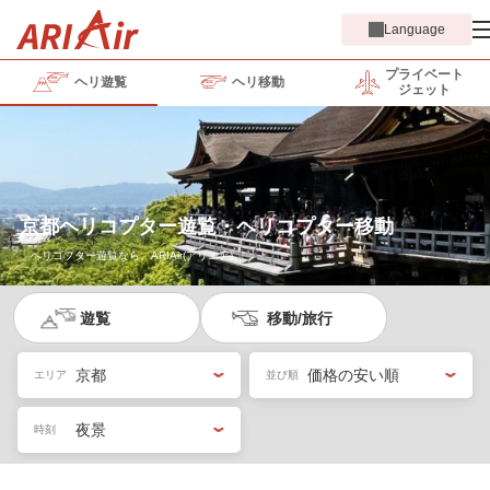
Language
プライベート
ヘリ遊覧
ヘリ移動
ジェット
京都ヘリコプター遊覧・ヘリコプター移動
ヘリコプター遊覧なら、ARIAir(アリエア)。
遊覧
移動/旅行