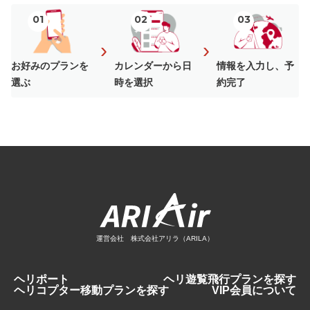
01
02
03
›
›
お好みのプランを
カレンダーから日
情報を入力し、予
選ぶ
時を選択
約完了
運営会社 株式会社アリラ（ARILA）
ヘリポート
ヘリ遊覧飛行プランを探す
ヘリコプター移動プランを探す
VIP会員について