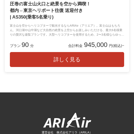
圧巻の富士山火口と絶景を空から満喫！
都内⇔東京ヘリポート往復 送迎付き
| AS350(乗客5名乗り)
富士山を空からヘリコプターで観光するならARIAir（アリエア）。富士山はもちろ
ん、河口湖や山中湖など大自然の絶景を上空からお楽しみいただける、最大6名様乗
りの贅沢な遊覧プランです。大型ヘリコプターを使用するため、2〜3名様ならゆった
りと快適に、4〜5名様のグループ旅行やご家族旅行にも最適です。 さらに、本プラ
90
945,000
ンにはテスラ モデルXまたはロールス・ロイスによる往復送迎サービスを無料でご利
プラン
分
合計料金
円(税込)~
用いただけます。地上から空まで、特別感あふれるラグジュアリーな体験をお楽しみ
ください。
詳しく見る
運営会社 株式会社アリラ（ARILA）