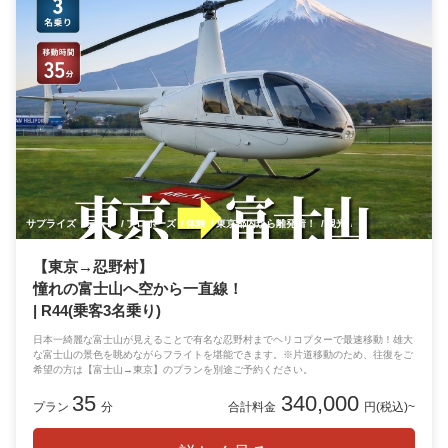
サプライズ
デート
プロポーズ
体験
東京都内から離発着！
観光
記念日
【東京→忍野村】
憧れの富士山へ空から一直線！
| R44(乗客3名乗り)
日本一綺麗な富士山が見えることで有名な忍野村までヘリコプターで最速移動！雄大
な富士山の景色を眺めながらフライトを堪能できます。※片道移動のため、往復をご
希望の方は【富士山→東京】のプランを別途ご予約ください。
35
340,000
プラン
分
合計料金
円(税込)~