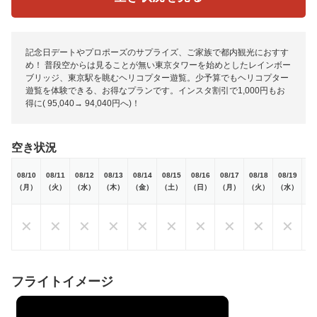
記念日デートやプロポーズのサプライズ、ご家族で都内観光におすす
め！ 普段空からは見ることが無い東京タワーを始めとしたレインボー
ブリッジ、東京駅を眺むヘリコプター遊覧。少予算でもヘリコプター
遊覧を体験できる、お得なプランです。インスタ割引で1,000円もお
得に( 95,040→ 94,040円へ)！
空き状況
08/10
08/11
08/12
08/13
08/14
08/15
08/16
08/17
08/18
08/19
08
（月）
（火）
（水）
（木）
（金）
（土）
（日）
（月）
（火）
（水）
（
✕
✕
✕
✕
✕
✕
✕
✕
✕
✕
フライトイメージ