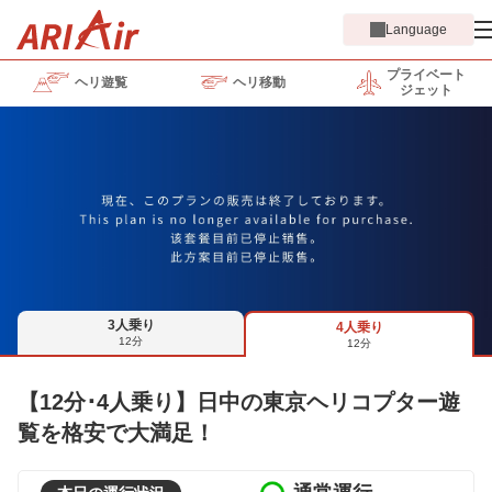
Language
プライベート
ヘリ遊覧
ヘリ移動
ジェット
3人乗り
4人乗り
12分
12分
【12分･4人乗り】日中の東京ヘリコプター遊
覧を格安で大満足！