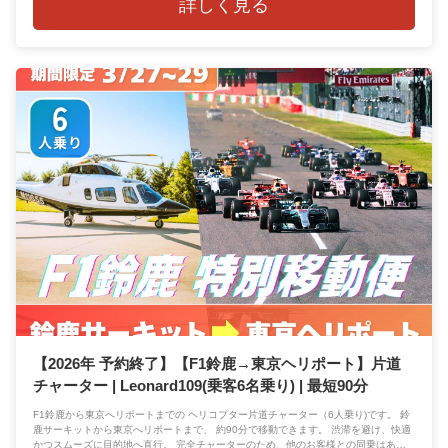
詳しく見る
【2026年 予約終了】【F1鈴鹿→東京ヘリポート】片道
チャーター | Leonard109(乗客6名乗り) | 最短90分
F1鈴鹿から東京へリポートまでの ヘリコプター片道チャーター（6人乗り)です。 鈴
鹿サーキットから東京へリポートまで、 約90分で移動できます。 渋滞を避け、快適
かつスムーズに目的地へ直行。 完全チャーターのため、他のお客様との同乗はあり