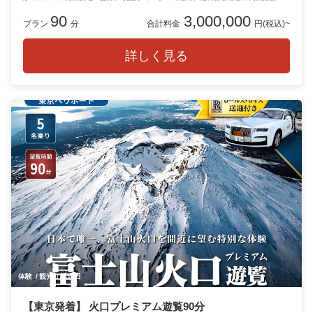
ません。
90
3,000,000
プラン
分
合計料金
円(税込)~
詳しく見る
体験
観光
記念日
【東京発着】 火口プレミアム遊覧90分