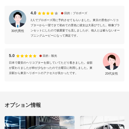
4.0
目的：プロポーズ
2人でプロポーズ用に予約させてもらいました。東京の景色がヘリコ
プターから一望できて初めての景色に彼女は大喜びでした。映像プラ
ンセットにしたので披露宴でも流しましたが、他人とは被らないオー
30代男性
プニングムービーになって満足です。
5.0
目的：観光
日本で最安のヘリコプターを探していてたどり着きました。金額
が変わりましたが枠が少なかったので土曜日に利用しました。東
京駅から東京ヘリポートのアクセスが良かったです。
20代女性
オプション情報