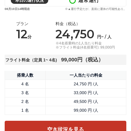
通常運行
本日の運行状況
08月10日14時現在
※▲運行予定だが、直前に運休の可能性あり。
プラン
料金（税込）
12
24,750
分
円~ / 人
※4名搭乗時の1人当たり料金
※フライト料金(4名搭乗可): 99,000円
99,000円（税込）
フライト料金（定員 1~ 4名)
搭乗人数
一人当たりの料金
4 名
24,750 円 /人
3 名
33,000 円 /人
2 名
49,500 円 /人
1 名
99,000 円 /人
空き状況を見る