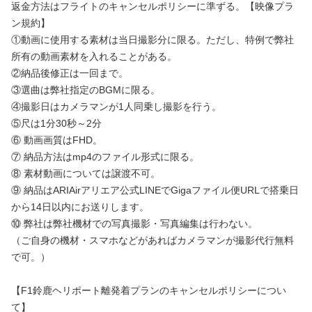
返金方法はフライトのキャンセルポリシーに準ずる。【映像プラ
ン規約】
①動画に使用する素材は当日撮影分に限る。ただし、特例で弊社
所有の動画素材を入れることがある。
②納品後修正は一回まで。
③選曲は弊社指定のBGMに限る。
④撮影日はカメラマンが1人同乗し撮影を行う。
⑤尺は1分30秒～2分
⑥ 動画画質はFHD。
⑦ 納品方法はmp4のファイル形式に限る。
⑧ 素材動画については譲渡不可。
⑨ 納品はARIAirアリエア公式LINEでGigaファイル便URLで搭乗日
から14日以内にお送りします。
⑩ 弊社は弊社機材での写真撮影・写真編集は行わない。
（ご自身の機材・スマホなどがあればカメラマンが撮影代行無料
で可。）
【F1鈴鹿ヘリポート離発着プランのキャンセルポリシーについ
て】