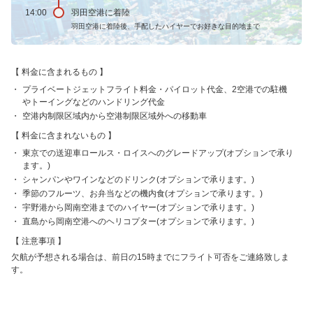
14:00
羽田空港に着陸
羽田空港に着陸後、手配したハイヤーでお好きな目的地まで
料金に含まれるもの
プライベートジェットフライト料金・パイロット代金、2空港での駐機
やトーイングなどのハンドリング代金
空港内制限区域内から空港制限区域外への移動車
料金に含まれないもの
東京での送迎車ロールス・ロイスへのグレードアップ(オプションで承り
ます。)
シャンパンやワインなどのドリンク(オプションで承ります。)
季節のフルーツ、お弁当などの機内食(オプションで承ります。)
宇野港から岡南空港までのハイヤー(オプションで承ります。)
直島から岡南空港へのヘリコプター(オプションで承ります。)
注意事項
欠航が予想される場合は、前日の15時までにフライト可否をご連絡致しま
す。