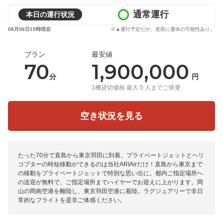
通常運行
本日の運行状況
08月06日15時現在
※▲運行予定だが、直前に運休の可能性あり。
プラン
最安値
70
1,900,000
分
円
1機貸切価格 最大 5 人までご搭乗
空き状況を見る
たった70分で直島から東京羽田に到着。プライベートジェットとヘリ
コプターの時短移動ができるのは当社ARIAirだけ！直島から東京まで
の移動をプライベートジェットで特別な思い出に。都内ご指定場所へ
の送迎が無料で、ご指定場所までハイヤーでお迎えに上がります。岡
山の岡南空港を離陸し、東京羽田空港に着陸。ラグジュアリーで非日
常的なフライトを是非ご体感ください。