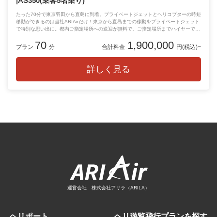
|AS350(乗客5名乗り)
たった70分で東京羽田から直島に到着。プライベートジェットとヘリコプターの時短
移動ができるのは当社ARIAirだけ！東京から直島までの移動をプライベートジェット
で特別な思い出に。都内ご指定場所への送迎が無料で、ご指定場所までハイヤーでお
迎えに上がります。東京羽田空港を離陸し、岡山の岡南空港に着陸。ラグジュアリー
70
1,900,000
で非日常的なフライトを是非ご体感ください。
プラン
分
合計料金
円(税込)~
詳しく見る
運営会社 株式会社アリラ（ARILA）
ヘリポート
ヘリ遊覧飛行プランを探す