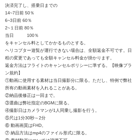
決済完了し、搭乗日までの
14~7日前 50％
6~3日前 60％
2~１日前 80％
当日 100％
をキャンセル料としてかかるものとする。
ヘリコプター遊覧が運行できない場合は、全額返金不可です。日
程の変更であっても全額キャンセル料金が掛かります。
返金方法はフライトのキャンセルポリシーに準ずる。【映像プラ
ン規約】
①動画に使用する素材は当日撮影分に限る。ただし、特例で弊社
所有の動画素材を入れることがある。
②納品後修正は一回まで。
③選曲は弊社指定のBGMに限る。
④撮影日はカメラマンが1人同乗し撮影を行う。
⑤尺は1分30秒～2分
⑥ 動画画質はFHD。
⑦ 納品方法はmp4のファイル形式に限る。