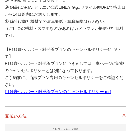
⑧ 素材動画については譲渡不可。
⑨ 納品はARIAirアリエア公式LINEでGigaファイル便URLで搭乗日
から14日以内にお送りします。
⑩ 弊社は弊社機材での写真撮影・写真編集は行わない。
（ご自身の機材・スマホなどがあればカメラマンが撮影代行無料
で可。）
【F1鈴鹿ヘリポート離発着プランのキャンセルポリシーについ
て】
F1鈴鹿ヘリポート離発着プランにつきましては、本ページに記載
のキャンセルポリシーとは別になっております。
ご予約前に、当該プラン専用のキャンセルポリシーをご確認くだ
さい。
F1鈴鹿ヘリポート離発着プランのキャンセルポリシー.pdf
支払い方法
クレジットカード決済