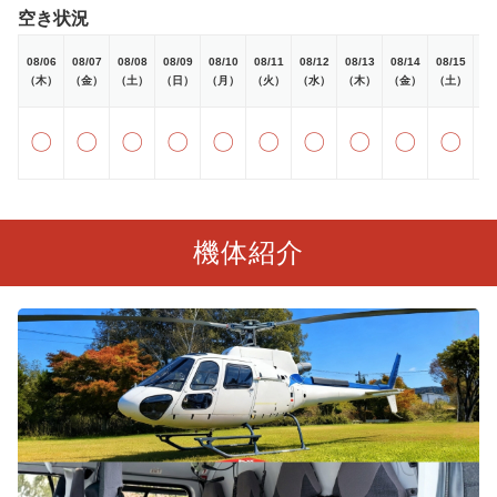
空き状況
08/06
08/07
08/08
08/09
08/10
08/11
08/12
08/13
08/14
08/15
08
（木）
（金）
（土）
（日）
（月）
（火）
（水）
（木）
（金）
（土）
（
〇
〇
〇
〇
〇
〇
〇
〇
〇
〇
機体紹介