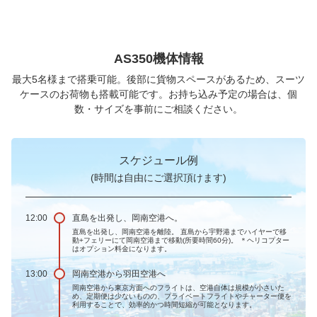
AS350機体情報
最大5名様まで搭乗可能。後部に貨物スペースがあるため、スーツ
ケースのお荷物も搭載可能です。お持ち込み予定の場合は、個
数・サイズを事前にご相談ください。
スケジュール例
(時間は自由にご選択頂けます)
12:00
直島を出発し、岡南空港へ。
直島を出発し、岡南空港を離陸。 直島から宇野港までハイヤーで移
動+フェリーにて岡南空港まで移動(所要時間60分)。 ＊ヘリコプター
はオプション料金になります。
13:00
岡南空港から羽田空港へ
岡南空港から東京方面へのフライトは、空港自体は規模が小さいた
め、定期便は少ないものの、プライベートフライトやチャーター便を
利用することで、効率的かつ時間短縮が可能となります。