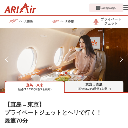
Language
プライベート
ヘリ遊覧
ヘリ移動
ジェット
東京→直島
直島→東京
復路/AS350(乗客5名乗り)
往路/AS350(乗客5名乗り)
【直島→東京】
プライベートジェットとヘリで行く！
最速70分