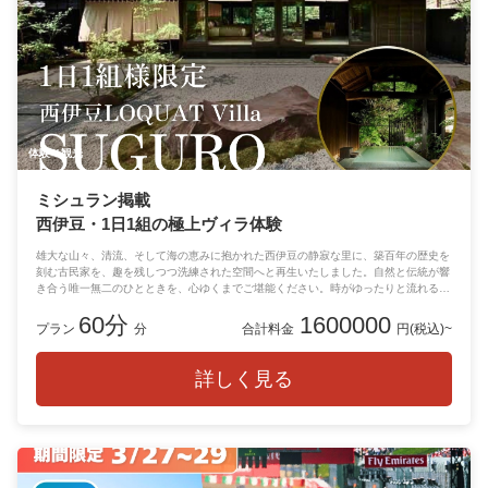
体験
観光
ミシュラン掲載
西伊豆・1日1組の極上ヴィラ体験
雄大な山々、清流、そして海の恵みに抱かれた西伊豆の静寂な里に、築百年の歴史を
刻む古民家を、趣を残しつつ洗練された空間へと再生いたしました。自然と伝統が響
き合う唯一無二のひとときを、心ゆくまでご堪能ください。時がゆったりと流れるこ
の地で、あなただけの特別な時間をお過ごしください。
60分
1600000
プラン
分
合計料金
円(税込)~
詳しく見る