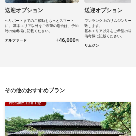
送迎オプション
送迎オプション
ヘリポートまでのご移動をもっとスマート
ワンランク上のリムジンサービ
に。 基本エリア以外をご希望の場合は、予約
致します。
時の備考欄に記載ください。
基本エリア以外をご希望の場合
備考欄に記載ください。
+46,000
アルファード
円
+
リムジン
その他のおすすめプラン