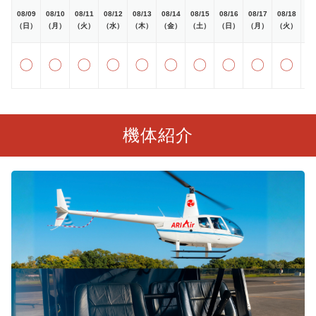
08/09
08/10
08/11
08/12
08/13
08/14
08/15
08/16
08/17
08/18
08
（日）
（月）
（火）
（水）
（木）
（金）
（土）
（日）
（月）
（火）
（
〇
〇
〇
〇
〇
〇
〇
〇
〇
〇
機体紹介