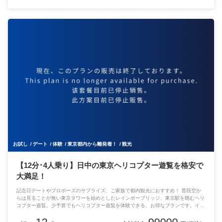
お試し
デート
体験
東京都内から離発着！
観光
【12分･4人乗り】日中の東京ヘリコプター遊覧を格安で
大満足！
記念日デートやプロポーズのサプライズ、ご家族で都内観光におすすめ！ 普段空か
らは見ることが無い東京タワーを始めとしたレインボーブリッジ、東京駅を眺むヘリ
コプター遊覧。少予算でもヘリコプター遊覧を体験できる、お得なプランです。イン
スタ割引で1,000円もお得に( 95,040→ 94,040円へ)！