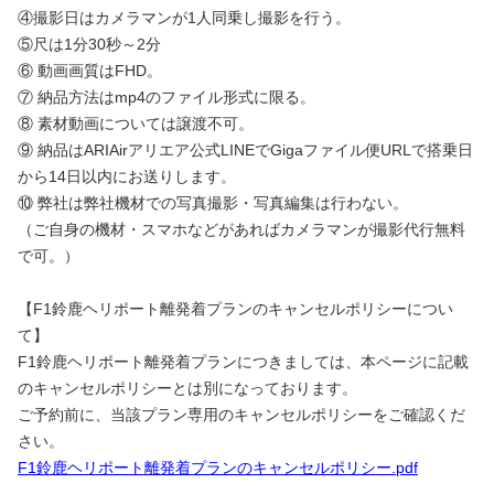
④撮影日はカメラマンが1人同乗し撮影を行う。
⑤尺は1分30秒～2分
⑥ 動画画質はFHD。
⑦ 納品方法はmp4のファイル形式に限る。
⑧ 素材動画については譲渡不可。
⑨ 納品はARIAirアリエア公式LINEでGigaファイル便URLで搭乗日
から14日以内にお送りします。
⑩ 弊社は弊社機材での写真撮影・写真編集は行わない。
（ご自身の機材・スマホなどがあればカメラマンが撮影代行無料
で可。）
【F1鈴鹿ヘリポート離発着プランのキャンセルポリシーについ
て】
F1鈴鹿ヘリポート離発着プランにつきましては、本ページに記載
のキャンセルポリシーとは別になっております。
ご予約前に、当該プラン専用のキャンセルポリシーをご確認くだ
さい。
F1鈴鹿ヘリポート離発着プランのキャンセルポリシー.pdf