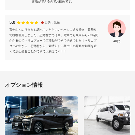
体験ができるのでお勧めです。
5.0
目的：観光
富士山への行き方を調べていたらこのページに辿り着き、日帰り
で往復利用しました。忍野村までは車、電車でも東京から2,3時間
かかるのでヘリコプターで空移動ができて快適でした！ヘリコプ
40代
ターの中から、忍野村から、素晴らしい富士山の写真や動画を近
くで沢山撮ることができて大満足です！！
オプション情報