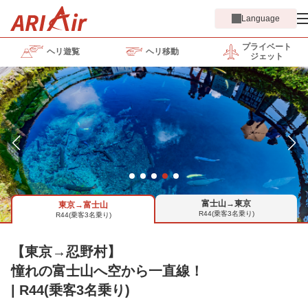
Language
プライベート
ヘリ遊覧
ヘリ移動
ジェット
富士山→東京
東京→富士山
R44(乗客3名乗り)
R44(乗客3名乗り)
【東京→忍野村】
憧れの富士山へ空から一直線！
| R44(乗客3名乗り)