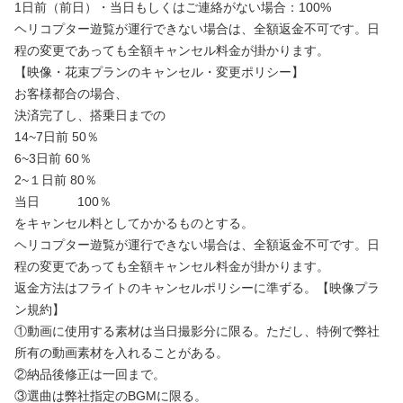
1日前（前日）・当日もしくはご連絡がない場合：100%
ヘリコプター遊覧が運行できない場合は、全額返金不可です。日
程の変更であっても全額キャンセル料金が掛かります。
【映像・花束プランのキャンセル・変更ポリシー】
お客様都合の場合、
決済完了し、搭乗日までの
14~7日前 50％
6~3日前 60％
2~１日前 80％
当日 100％
をキャンセル料としてかかるものとする。
ヘリコプター遊覧が運行できない場合は、全額返金不可です。日
程の変更であっても全額キャンセル料金が掛かります。
返金方法はフライトのキャンセルポリシーに準ずる。【映像プラ
ン規約】
①動画に使用する素材は当日撮影分に限る。ただし、特例で弊社
所有の動画素材を入れることがある。
②納品後修正は一回まで。
③選曲は弊社指定のBGMに限る。