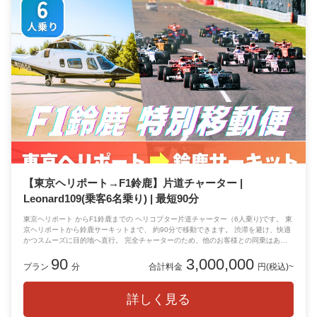
【東京ヘリポート→F1鈴鹿】片道チャーター |
Leonard109(乗客6名乗り) | 最短90分
東京ヘリポート からF1鈴鹿までの ヘリコプター片道チャーター（6人乗り)です。 東
京ヘリポートから鈴鹿サーキットまで、 約90分で移動できます。 渋滞を避け、快適
かつスムーズに目的地へ直行。 完全チャーターのため、他のお客様との同乗はあり
ません。
90
3,000,000
プラン
分
合計料金
円(税込)~
詳しく見る