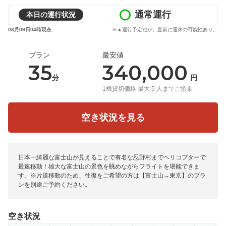
通常運行
本日の運行状況
08月09日04時現在
※▲運行予定だが、直前に運休の可能性あり。
プラン
最安値
35
340,000
分
円
1機貸切価格 最大 5 人までご搭乗
空き状況を見る
日本一綺麗な富士山が見えることで有名な忍野村までヘリコプターで
最速移動！雄大な富士山の景色を眺めながらフライトを堪能できま
す。※片道移動のため、往復をご希望の方は【富士山→東京】のプラ
ンを別途ご予約ください。
空き状況