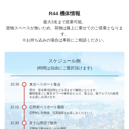
R44 機体情報
最大3名まで搭乗可能。
貨物スペースが無いため、荷物は膝上に乗せてのご搭乗となりま
す。
※お持ち込みの場合は事前にご相談ください。
スケジュール例
(時間は自由にご選択頂けます)
10:30
東京ヘリポート集合
受付、安全事項説明などを済ませて離陸となります。
離陸後直ぐに東京タワーや麻布台ヒルズ、富士山、南アルプスの絶景
をお楽しみ頂けます。
11:15
忍野村ヘリポート着陸
忍野村に到着後、写真撮影をお楽しみください！
11:30
富士山周辺で観光
忍野村で観光&ランチを満喫