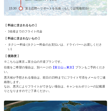
15:30
富士忍野ヘリポートを出発（もしくは現地宿泊）
料金に含まれるもの
3名様までのフライト代金
料金に含まれないもの
タクシー料金 (タクシー料金のお支払いは、ドライバーへお渡しくださ
い)
復路便
※こちらは東京→富士山の片道プランです。
往復をご希望の場合は、別ページの
【富士山→東京】
プランもご予約くださ
い。
悪天候が予想される場合は、前日の15時までにフライト可否をメールでご連
絡致します。
なお、悪天によりフライトができない場合は、キャンセルポリシーの記載通
りとなりますのでご了承ください。