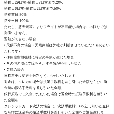
搭乗日29日前~搭乗日7日前まで:20%
搭乗日6日前~搭乗日2日前まで:50%
搭乗前日:80%
搭乗当日:100%
ただし、悪天候等によりフライトが不可能な場合はこの限りでは
御座いません。
運航ができない場合
• 天候不良の場合（天候判断は弊社が判断させていただくものとい
たします）
• 使用航空機機材に特定の事象が生じた場合
• その他運航に支障をきたす事象が発生した場合
• 欠航の場合
日程変更は変更手数料なく、受付いたします。
返金は、クレカの場合は決済手数料を差し引いた金額ならびに返
金時の振込手数料を差し引いた全額。
銀行振込でご入金いただいた場合は返金時の振込手数料を差引い
た全額を、
クレジットカード決済の場合は、決済手数料5％を差し引いた金額
ならびに返金時の振込手数料を差し引いた全額をご返金致しま