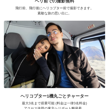
ヘリ前での撮影無料
飛行前、飛行後にヘリコプター前で撮影できます。
素敵な旅の思い出に。
ヘリコプター1機丸ごとチャーター
最大3名まで搭乗可能 (料金は一律3名料金)
アクセス抜群の東京ヘリポート離発着。