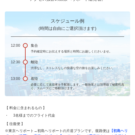
スケジュール例
(時間は自由にご選択頂けます)
12:00
集合
予約確定時にお伝えする場所と時間にお越しくださいませ。
12:30
離陸
渋滞なし、ストレスなしの快適な空の旅をお楽しみください。
13:00
着陸
必要に応じて送迎車を手配致します。一般旅客とは別導線で秘匿性高
く、スムーズにご移動頂けます。
料金に含まれるもの
3名様までのフライト代金
往復便
※東京ヘリポート→初島ヘリポートの片道プランです。復路便は
【初島ヘリ