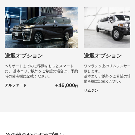
送迎オプション
送迎オプション
ヘリポートまでのご移動をもっとスマート
ワンランク上のリムジンサービ
に。 基本エリア以外をご希望の場合は、予約
致します。
時の備考欄に記載ください。
基本エリア以外をご希望の場合
備考欄に記載ください。
+46,000
アルファード
円
+
リムジン