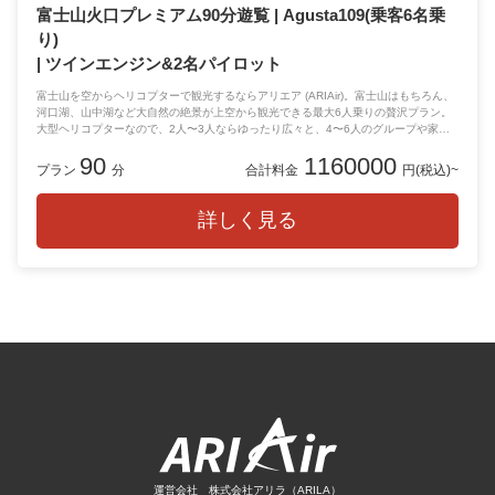
富士山火口プレミアム90分遊覧 | Agusta109(乗客6名乗
り)
| ツインエンジン&2名パイロット
富士山を空からヘリコプターで観光するならアリエア (ARIAir)。富士山はもちろん、
河口湖、山中湖など大自然の絶景が上空から観光できる最大6人乗りの贅沢プラン。
大型ヘリコプターなので、2人〜3人ならゆったり広々と、4〜6人のグループや家族
旅行にもピッタリです！
90
1160000
プラン
分
合計料金
円(税込)~
詳しく見る
運営会社 株式会社アリラ（ARILA）