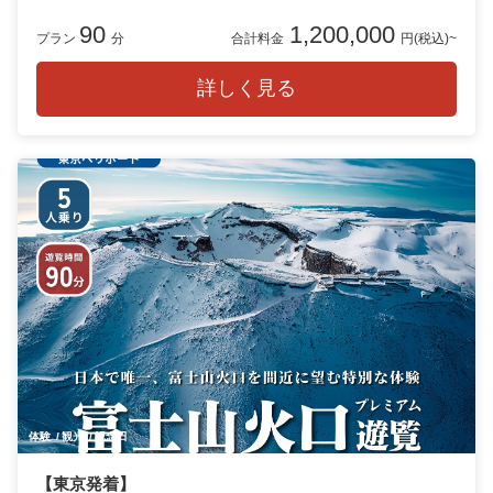
90
1,200,000
プラン
分
合計料金
円(税込)~
詳しく見る
体験
観光
記念日
【東京発着】