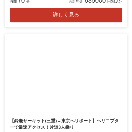
70
635000
時間
分
合計料金
円(税込)~
詳しく見る
【鈴鹿サーキット(三重)→東京ヘリポート】ヘリコプタ
ーで最速アクセス！片道3人乗り