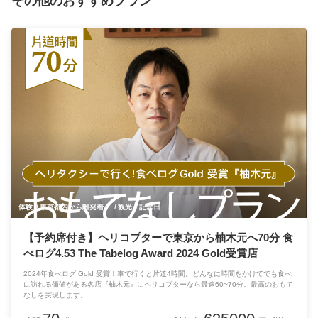
その他のおすすめプラン
体験
東京都内から離発着！
観光
記念日
【予約席付き】ヘリコプターで東京から柚木元へ70分 食
べログ4.53 The Tabelog Award 2024 Gold受賞店
2024年食べログ Gold 受賞！車で行くと片道4時間。どんなに時間をかけてでも食べ
に訪れる価値がある名店『柚木元』にヘリコプターなら最速60~70分。最高のおもて
なしを実現します。