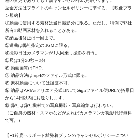
程の変更であっても全額キャンセル料金が掛かります。
返金方法はフライトのキャンセルポリシーに準ずる。【映像プラ
ン規約】
①動画に使用する素材は当日撮影分に限る。ただし、特例で弊社
所有の動画素材を入れることがある。
②納品後修正は一回まで。
③選曲は弊社指定のBGMに限る。
④撮影日はカメラマンが1人同乗し撮影を行う。
⑤尺は1分30秒～2分
⑥ 動画画質はFHD。
⑦ 納品方法はmp4のファイル形式に限る。
⑧ 素材動画については譲渡不可。
⑨ 納品はARIAirアリエア公式LINEでGigaファイル便URLで搭乗日
から14日以内にお送りします。
⑩ 弊社は弊社機材での写真撮影・写真編集は行わない。
（ご自身の機材・スマホなどがあればカメラマンが撮影代行無料
で可。）
【F1鈴鹿ヘリポート離発着プランのキャンセルポリシーについ