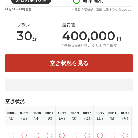
通常運行
本日の運行状況
08月08日13時現在
※▲運行予定だが、直前に運休の可能性あり。
プラン
最安値
30
400,000
分
円
1機貸切価格 最大 3 人までご搭乗
空き状況を見る
空き状況
08/08
08/09
08/10
08/11
08/12
08/13
08/14
08/15
08/16
08/17
08
（土）
（日）
（月）
（火）
（水）
（木）
（金）
（土）
（日）
（月）
（
〇
〇
〇
〇
〇
〇
〇
〇
〇
〇