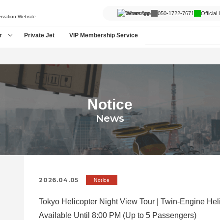
WhatsApp
050-1722-7671
Official
ervation Website
r
Private Jet
VIP Membership Service
Notice
News
2026.04.05
Notice
Tokyo Helicopter Night View Tour | Twin-Engine Heli
Available Until 8:00 PM (Up to 5 Passengers)