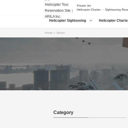
Private Jet
Helicopter Charter ・ Sightseeing Res
Helicopter Sightseeing
Helicopter Charte
Home
Notice
Category