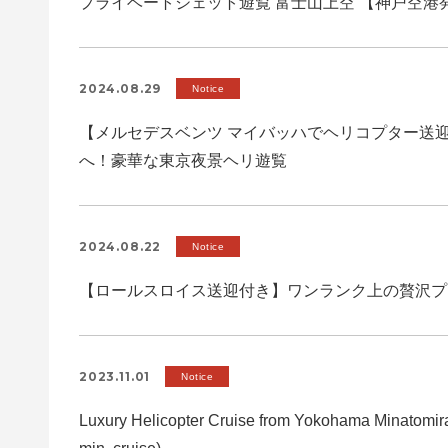
プライベートジェット遊覧 富士山上空 【神戸空港
2024.08.29
Notice
【メルセデスベンツ マイバッハでヘリコプター送
へ！豪華な東京夜景ヘリ遊覧
2024.08.22
Notice
【ロールスロイス送迎付き】ワンランク上の贅沢プ
2023.11.01
Notice
Luxury Helicopter Cruise from Yokohama Minatomira