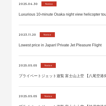
2025.04.30
Notice
Luxurious 10-minute Osaka night view helicopter tou
2023.11.20
Notice
Lowest price in Japan! Private Jet Pleasure Flight
2025.05.05
Notice
プライベートジェット遊覧 富士山上空 【八尾空港
2025.05.05
Notice