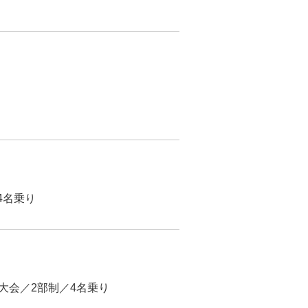
4名乗り
火大会／2部制／4名乗り