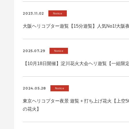
2023.11.02
Notice
大阪ヘリコプター遊覧【15分遊覧】人気No1!大阪
2025.07.29
Notice
【10月18日開催】淀川花火大会ヘリ遊覧【一組限定 
2024.05.28
Notice
東京ヘリコプター夜景 遊覧 + 打ち上げ花火【上空
の花火】