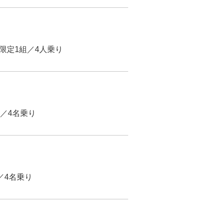
／限定1組／4人乗り
制／4名乗り
／4名乗り