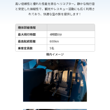
高い信頼性と優れた性能を誇るヘリコプター。静かな飛行音
と安定した操縦性で、観光やレスキュー活動にも広く利用さ
れており、快適な空の旅を提供します！
機体詳細情報
最大飛行時間
4時間0分
最高航続距離
600km
乗客定員数
5名
機内イメージ