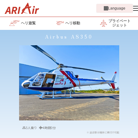
Language
プライベート
ヘリ遊覧
ヘリ移動
ジェット
Airbus AS350
5人乗り
4時間0分
※ 送迎車は機体に横付け可能