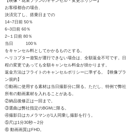
【映像・花束プランのキャンセル・変更ポリシー】
お客様都合の場合、
決済完了し、搭乗日までの
14~7日前 50％
6~3日前 60％
2~１日前 80％
当日 100％
をキャンセル料としてかかるものとする。
ヘリコプター遊覧が運行できない場合は、全額返金不可です。日
程の変更であっても全額キャンセル料金が掛かります。
返金方法はフライトのキャンセルポリシーに準ずる。【映像プラ
ン規約】
①動画に使用する素材は当日撮影分に限る。ただし、特例で弊社
所有の動画素材を入れることがある。
②納品後修正は一回まで。
③選曲は弊社指定のBGMに限る。
④撮影日はカメラマンが1人同乗し撮影を行う。
⑤尺は1分30秒～2分
⑥ 動画画質はFHD。