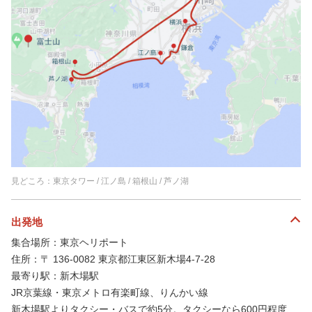
見どころ：東京タワー / 江ノ島 / 箱根山 / 芦ノ湖
出発地
集合場所：東京ヘリポート
住所：〒 136-0082 東京都江東区新木場4-7-28
最寄り駅：新木場駅
JR京葉線・東京メトロ有楽町線、りんかい線
新木場駅よりタクシー・バスで約5分。タクシーなら600円程度、