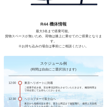
R44 機体情報
最大3名まで搭乗可能。
貨物スペースが無いため、荷物は膝上に乗せてのご搭乗となりま
す。
※お持ち込みの場合は事前にご相談ください。
スケジュール例
(時間は自由にご選択頂けます)
12:00
東京ヘリポートに到着
ご搭乗手続き後、安全事項説明をさせていただきます。 離陸時間ま
で待合室にてお待ちくださいませ。
12:30
ヘリコプターで富士山へ
東京から箱根付近を通り、富士山周辺まで遊覧飛行。 都市と大自然
のコントラストをお楽しみください。