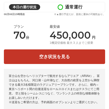
通常運行
本日の運行状況
08月08日15時現在
※▲運行予定だが、直前に運休の可能性あり。
プラン
最安値
70
450,000
分
円
1機貸切価格 最大 3 人までご搭乗
空き状況を見る
富士山を空からヘリコプターで観光するならアリエア（ARIAir）。 富
士山はもちろん、河口湖・山中湖など、大自然の絶景を上空から満喫
できる最大3名様限定のラグジュアリープランです。 さらに、都内⇔
東京ヘリポート間の往復送迎をロールスロイスまたはテスラにてご用
意。 空と陸をシームレスにつなぐ、ワンランク上の特別な移動体験を
お楽しみいただけます。
※送迎をご希望の方は、予約画面のオプションよりご選択ください。