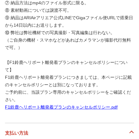
⑦ 納品方法はmp4のファイル形式に限る。
⑧ 素材動画については譲渡不可。
⑨ 納品はARIAirアリエア公式LINEでGigaファイル便URLで搭乗日
から14日以内にお送りします。
⑩ 弊社は弊社機材での写真撮影・写真編集は行わない。
（ご自身の機材・スマホなどがあればカメラマンが撮影代行無料
で可。）
【F1鈴鹿ヘリポート離発着プランのキャンセルポリシーについ
て】
F1鈴鹿ヘリポート離発着プランにつきましては、本ページに記載
のキャンセルポリシーとは別になっております。
ご予約前に、当該プラン専用のキャンセルポリシーをご確認くだ
さい。
F1鈴鹿ヘリポート離発着プランのキャンセルポリシー.pdf
支払い方法