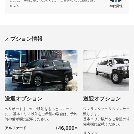
ましたが、機内が狭かったのですが、こちらの方が安定感があり
ました。
30代男性
オプション情報
送迎オプション
送迎オプション
ヘリポートまでのご移動をもっとスマート
ワンランク上のリムジンサービ
に。 基本エリア以外をご希望の場合は、予約
致します。
時の備考欄に記載ください。
基本エリア以外をご希望の場合
備考欄に記載ください。
+46,000
アルファード
円
+
リムジン