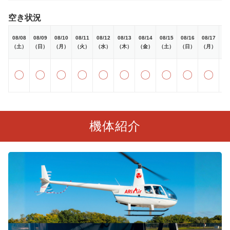
空き状況
08/08
08/09
08/10
08/11
08/12
08/13
08/14
08/15
08/16
08/17
08
（土）
（日）
（月）
（火）
（水）
（木）
（金）
（土）
（日）
（月）
（
〇
〇
〇
〇
〇
〇
〇
〇
〇
〇
機体紹介