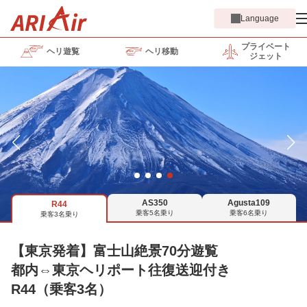
Language
プライベート
ヘリ遊覧
ヘリ移動
ジェット
AS350
Agusta109
R44
乗客5名乗り
乗客6名乗り
乗客3名乗り
【東京発着】富士山絶景70分遊覧
都内⇔東京ヘリポート往復送迎付き
R44（乗客3名）