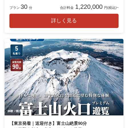
30
1,220,000
プラン
分
合計料金
円(税込)~
詳しく見る
体験
観光
記念日
【東京発着｜送迎付き】富士山絶景90分