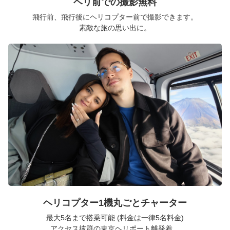
ヘリ前での撮影無料
飛行前、飛行後にヘリコプター前で撮影できます。
素敵な旅の思い出に。
ヘリコプター1機丸ごとチャーター
最大5名まで搭乗可能 (料金は一律5名料金)
アクセス抜群の東京ヘリポート離発着。