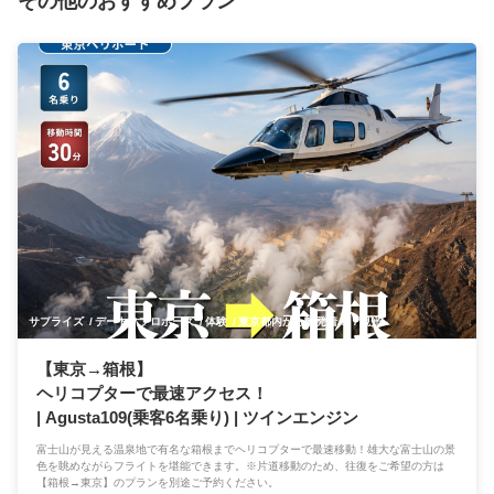
その他のおすすめプラン
サプライズ
デート
プロポーズ
体験
東京都内から離発着！
観光
記念日
【東京→箱根】
ヘリコプターで最速アクセス！
| Agusta109(乗客6名乗り) | ツインエンジン
富士山が見える温泉地で有名な箱根までヘリコプターで最速移動！雄大な富士山の景
色を眺めながらフライトを堪能できます。※片道移動のため、往復をご希望の方は
【箱根→東京】のプランを別途ご予約ください。