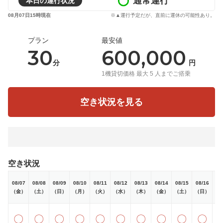
通常運行
本日の運行状況
08月07日15時現在
※▲運行予定だが、直前に運休の可能性あり。
プラン
最安値
30
600,000
分
円
1機貸切価格 最大 5 人までご搭乗
空き状況を見る
空き状況
08/07
08/08
08/09
08/10
08/11
08/12
08/13
08/14
08/15
08/16
08
（金）
（土）
（日）
（月）
（火）
（水）
（木）
（金）
（土）
（日）
（
〇
〇
〇
〇
〇
〇
〇
〇
〇
〇