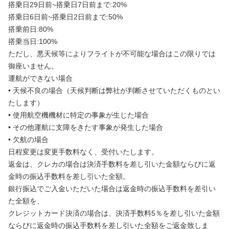
搭乗日29日前~搭乗日7日前まで:20%
搭乗日6日前~搭乗日2日前まで:50%
搭乗前日:80%
搭乗当日:100%
ただし、悪天候等によりフライトが不可能な場合はこの限りでは
御座いません。
運航ができない場合
• 天候不良の場合（天候判断は弊社が判断させていただくものとい
たします）
• 使用航空機機材に特定の事象が生じた場合
• その他運航に支障をきたす事象が発生した場合
• 欠航の場合
日程変更は変更手数料なく、受付いたします。
返金は、クレカの場合は決済手数料を差し引いた金額ならびに返
金時の振込手数料を差し引いた全額。
銀行振込でご入金いただいた場合は返金時の振込手数料を差引い
た全額を、
クレジットカード決済の場合は、決済手数料5％を差し引いた金額
ならびに返金時の振込手数料を差し引いた全額をご返金致しま