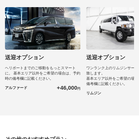
送迎オプション
送迎オプション
ヘリポートまでのご移動をもっとスマート
ワンランク上のリムジンサービ
に。 基本エリア以外をご希望の場合は、予約
致します。
時の備考欄に記載ください。
基本エリア以外をご希望の場合
備考欄に記載ください。
+46,000
アルファード
円
+
リムジン