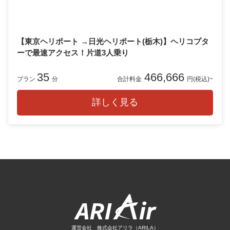
【東京ヘリポート →日光ヘリポート(栃木)】ヘリコプタ
ーで最速アクセス！片道3人乗り
35
466,666
プラン
分
合計料金
円(税込)~
詳しく見る
運営会社 株式会社アリラ（ARILA）