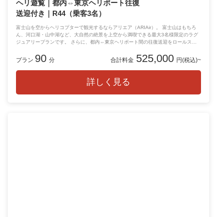
ヘリ遊覧｜都内⇔東京ヘリポート往復
送迎付き｜R44（乗客3名）
富士山を空からヘリコプターで観光するならアリエア（ARIAir）。 富士山はもちろ
ん、河口湖・山中湖など、大自然の絶景を上空から満喫できる最大3名様限定のラグ
ジュアリープランです。 さらに、都内⇔東京ヘリポート間の往復送迎をロールスロ
イスまたはテスラにてご用意。 空と陸をシームレスにつなぐ、ワンランク上の特別
90
525,000
な移動体験をお楽しみいただけます。
プラン
分
合計料金
円(税込)~
※送迎をご希望の方は、予約画面のオプションよりご選択ください。
詳しく見る