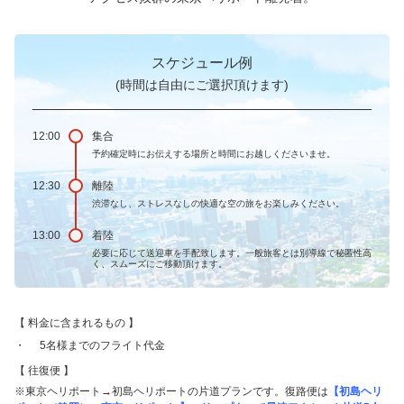
スケジュール例
(時間は自由にご選択頂けます)
12:00
集合
予約確定時にお伝えする場所と時間にお越しくださいませ。
12:30
離陸
渋滞なし、ストレスなしの快適な空の旅をお楽しみください。
13:00
着陸
必要に応じて送迎車を手配致します。一般旅客とは別導線で秘匿性高
く、スムーズにご移動頂けます。
料金に含まれるもの
5名様までのフライト代金
往復便
※東京ヘリポート→初島ヘリポートの片道プランです。復路便は
【初島ヘリ