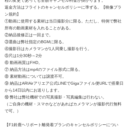
程の変更であっても全額キャンセル料金が掛かります。
返金方法はフライトのキャンセルポリシーに準ずる。【映像プラ
ン規約】
①動画に使用する素材は当日撮影分に限る。ただし、特例で弊社
所有の動画素材を入れることがある。
②納品後修正は一回まで。
③選曲は弊社指定のBGMに限る。
④撮影日はカメラマンが1人同乗し撮影を行う。
⑤尺は1分30秒～2分
⑥ 動画画質はFHD。
⑦ 納品方法はmp4のファイル形式に限る。
⑧ 素材動画については譲渡不可。
⑨ 納品はARIAirアリエア公式LINEでGigaファイル便URLで搭乗日
から14日以内にお送りします。
⑩ 弊社は弊社機材での写真撮影・写真編集は行わない。
（ご自身の機材・スマホなどがあればカメラマンが撮影代行無料
で可。）
【F1鈴鹿ヘリポート離発着プランのキャンセルポリシーについ