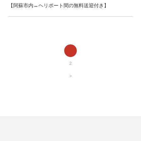
【阿蘇市内↔️ヘリポート間の無料送迎付き】
1
2
>